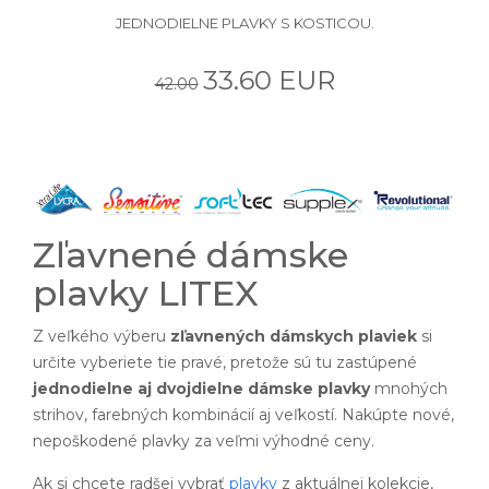
JEDNODIELNE PLAVKY S KOSTICOU.
33.60 EUR
42.00
Zľavnené dámske
plavky LITEX
Z veľkého výberu
zľavnených dámskych plaviek
si
určite vyberiete tie pravé, pretože sú tu zastúpené
jednodielne aj dvojdielne dámske plavky
mnohých
strihov, farebných kombinácií aj veľkostí. Nakúpte nové,
nepoškodené plavky za veľmi výhodné ceny.
Ak si chcete radšej vybrať
plavky
z aktuálnej kolekcie,