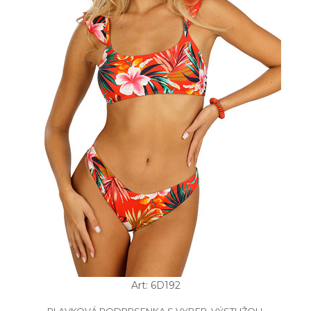
Art: 6D192
PLAVKOVÁ PODPRSENKA S VYBER. VÝSTUŽOU.