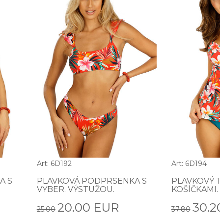
Art: 6D192
Art: 6D194
A S
PLAVKOVÁ PODPRSENKA S
PLAVKOVÝ 
VYBER. VÝSTUŽOU.
KOŠÍČKAMI.
20.00 EUR
30.2
25.00
37.80