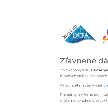
Zľavnené dá
Z veľkého výberu
zľavnený
mnohých strihov, farebných 
Ak si chcete radšej vybrať
pl
Pre dámy môžeme odporučiť
môžeme ponúknu praktick