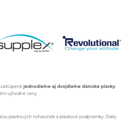
tu zastúpené
jednodielne aj dvojdielne dámske plavky
eľmi výhodné ceny.
áciu plavkových nohavičiek a plavkové podprsenky. Ďalej