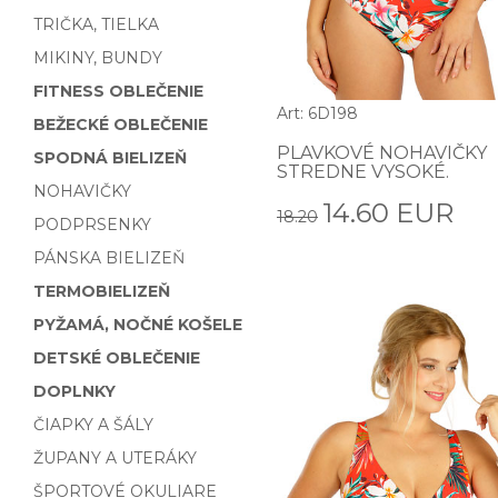
TRIČKA, TIELKA
MIKINY, BUNDY
FITNESS OBLEČENIE
Art: 6D198
BEŽECKÉ OBLEČENIE
PLAVKOVÉ NOHAVIČKY
SPODNÁ BIELIZEŇ
STREDNE VYSOKÉ.
NOHAVIČKY
14.60 EUR
18.20
PODPRSENKY
PÁNSKA BIELIZEŇ
TERMOBIELIZEŇ
PYŽAMÁ, NOČNÉ KOŠELE
DETSKÉ OBLEČENIE
DOPLNKY
ČIAPKY A ŠÁLY
ŽUPANY A UTERÁKY
ŠPORTOVÉ OKULIARE