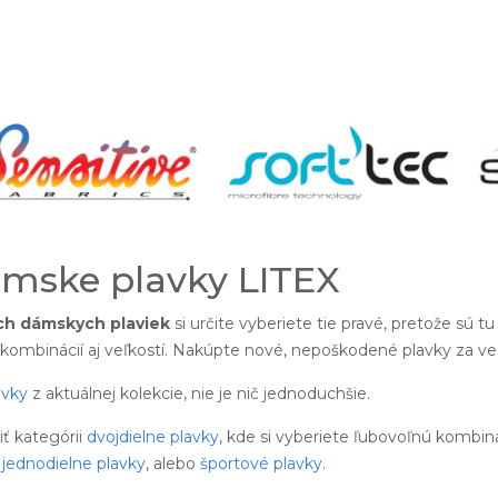
mske plavky LITEX
ch dámskych plaviek
si určite vyberiete tie pravé, pretože sú 
kombinácií aj veľkostí. Nakúpte nové, nepoškodené plavky za v
avky
z aktuálnej kolekcie, nie je nič jednoduchšie.
 kategórii
dvojdielne plavky
, kde si vyberiete ľubovoľnú kombin
é
jednodielne plavky
, alebo
športové plavky
.