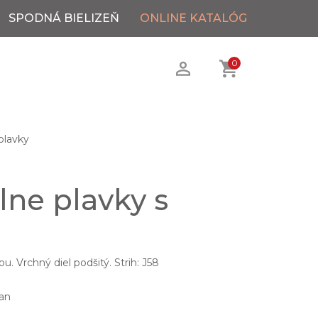
SPODNÁ BIELIZEŇ
ONLINE KATALÓG
0
plavky
lne plavky s
u. Vrchný diel podšitý. Strih: J58
an