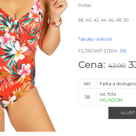
Potlač
38, 40, 42, 44, 46, 48, 50
Tabulky veľkostí
FILTROVAŤ STRIH:
J58
Cena:
3
42.00
Veľ.
Farba a dostupn
viz. foto
38
SKLADOM