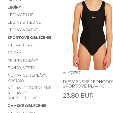
LEGÍNY
LEGÍNY DLHÉ
LEGÍNY STREDNÉ
LEGÍNY KRÁTKE
ŠPORTOVÉ OBLEČENIE
TIELKA, TOPY
TRIČKÁ
MIKINY, ROLÁKY
BUNDY, VESTY
Art: 50587
NOHAVICE, TEPLÁKY,
KRAŤASY
DIEVČENSKÉ JEDNODI
ŠPORTOVÉ PLAVKY.
NOHAVICE ZATEPLENÉ,
NOHAVICE
23.80 EUR
SOFTSHELLOVÉ
DÁMSKE OBLEČENIE