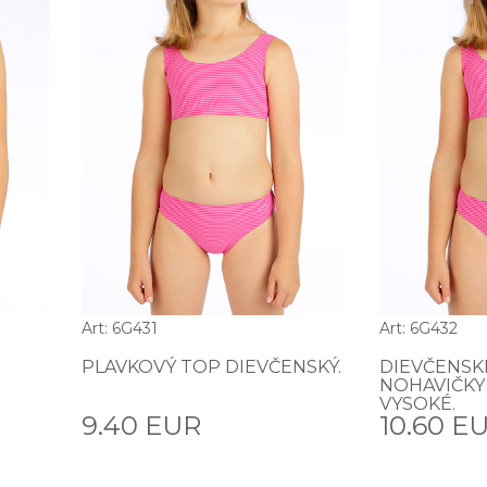
Art: 6G431
Art: 6G432
PLAVKOVÝ TOP DIEVČENSKÝ.
DIEVČENSK
NOHAVIČKY
VYSOKÉ.
9.40 EUR
10.60 E