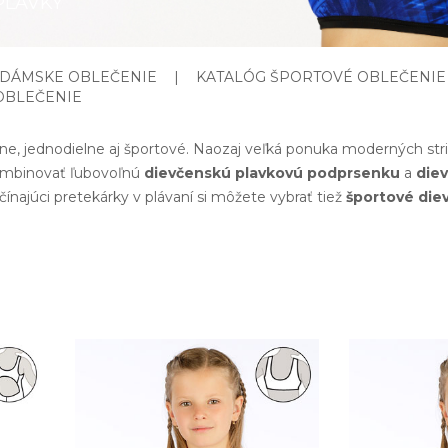
PLAVKY
 DÁMSKE OBLEČENIE
|
KATALÓG ŠPORTOVÉ OBLEČENIE
OBLEČENIE
ne, jednodielne aj športové. Naozaj veľká ponuka moderných str
mbinovať ľubovoľnú
dievčenskú plavkovú podprsenku
a
die
ínajúci pretekárky v plávaní si môžete vybrať tiež
športové die