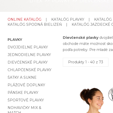
LITEX
>>
PLAVKY
>>
DIEVČENSKÉ 
ONLINE KATALÓG
|
KATALÓG PLAVKY
|
KATALÓG
KATALÓG SPODNÁ BIELIZEŇ
|
KATALÓG JAZDECKÉ 
Dievčenské plavky
dvojdiel
PLAVKY
obchode máte možnosť sko
DVOJDIELNE PLAVKY
podľa potreby. Pre mladé zač
JEDNODIELNE PLAVKY
Produkty 1 - 40 z 73
DIEVČENSKÉ PLAVKY
CHLAPČENSKÉ PLAVKY
ŠATKY A SUKNE
PLÁŽOVÉ DOPLNKY
PÁNSKE PLAVKY
ŠPORTOVÉ PLAVKY
NOHAVIČKY MIX &
MATCH