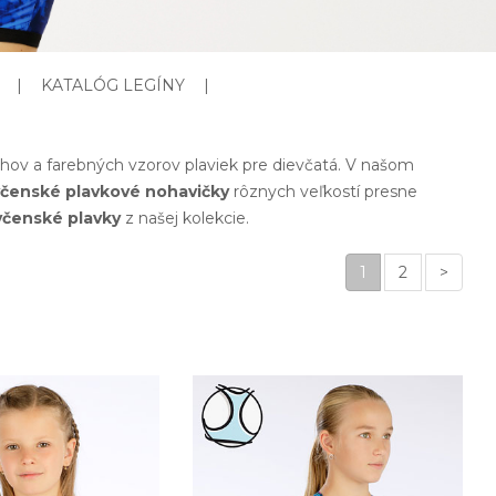
|
KATALÓG LEGÍNY
|
ihov a farebných vzorov plaviek pre dievčatá. V našom
včenské plavkové nohavičky
rôznych veľkostí presne
včenské plavky
z našej kolekcie.
1
2
>