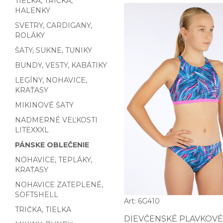
TIELKA, TRIČKA,
HALENKY
SVETRY, CARDIGANY,
ROLÁKY
ŠATY, SUKNE, TUNIKY
BUNDY, VESTY, KABÁTIKY
LEGÍNY, NOHAVICE,
KRAŤASY
MIKINOVÉ ŠATY
NADMERNÉ VEĽKOSTI
LITEXXXL
PÁNSKE OBLEČENIE
NOHAVICE, TEPLÁKY,
KRAŤASY
NOHAVICE ZATEPLENÉ,
SOFTSHELL
Art: 6G410
TRIČKA, TIELKA
DIEVČENSKÉ PLAVKOVÉ