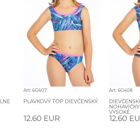
Art: 6G407
Art: 6G408
ELNE
PLAVKOVÝ TOP DIEVČENSKÝ.
DIEVČENSK
NOHAVIČKY
VYSOKÉ.
12.60 EUR
12.60 E