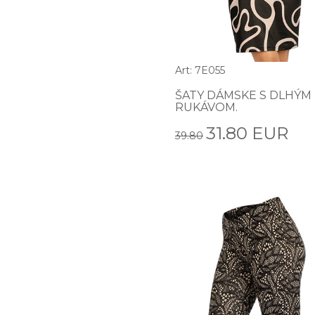
Art: 7E055
ŠATY DÁMSKE S DLHÝM
RUKÁVOM.
31.80 EUR
39.80