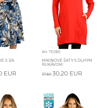
Art: 7E080
E S 3/4
MIKINOVÉ ŠATY S DLHÝM
RUKÁVOM.
0 EUR
30.20 EUR
37.80