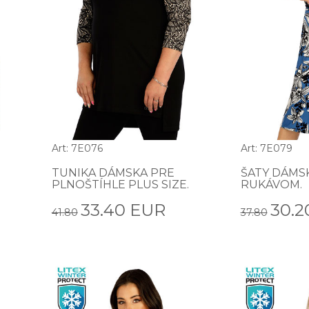
Art: 7E076
Art: 7E079
TUNIKA DÁMSKA PRE
ŠATY DÁMSK
PLNOŠTÍHLE PLUS SIZE.
RUKÁVOM.
33.40 EUR
30.2
41.80
37.80