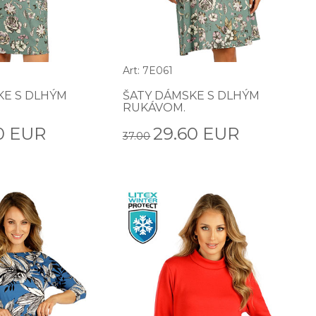
Art: 7E061
KE S DLHÝM
ŠATY DÁMSKE S DLHÝM
RUKÁVOM.
0 EUR
29.60 EUR
37.00