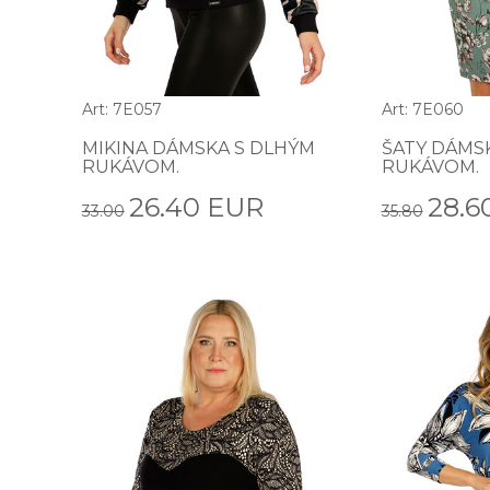
Art: 7E057
Art: 7E060
MIKINA DÁMSKA S DLHÝM
ŠATY DÁMS
RUKÁVOM.
RUKÁVOM.
26.40 EUR
28.6
33.00
35.80