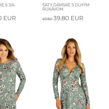
E S 3/4
ŠATY DÁMSKE S DLHÝM
RUKÁVOM.
0 EUR
39.80 EUR
49.80