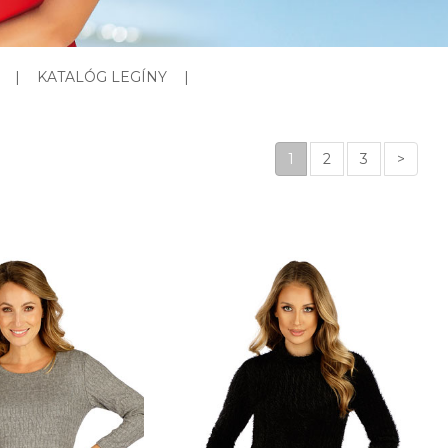
|
KATALÓG LEGÍNY
|
1
2
3
>