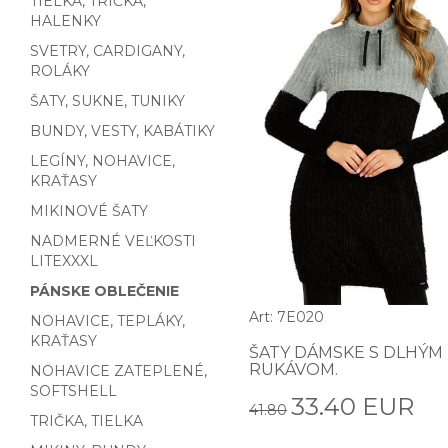
TIELKA, TRIČKA,
HALENKY
SVETRY, CARDIGANY,
ROLÁKY
ŠATY, SUKNE, TUNIKY
BUNDY, VESTY, KABÁTIKY
LEGÍNY, NOHAVICE,
KRAŤASY
MIKINOVÉ ŠATY
NADMERNÉ VEĽKOSTI
LITEXXXL
PÁNSKE OBLEČENIE
Art: 7E020
NOHAVICE, TEPLÁKY,
KRAŤASY
ŠATY DÁMSKE S DLHÝM
RUKÁVOM.
NOHAVICE ZATEPLENÉ,
SOFTSHELL
33.40 EUR
41.80
TRIČKA, TIELKA