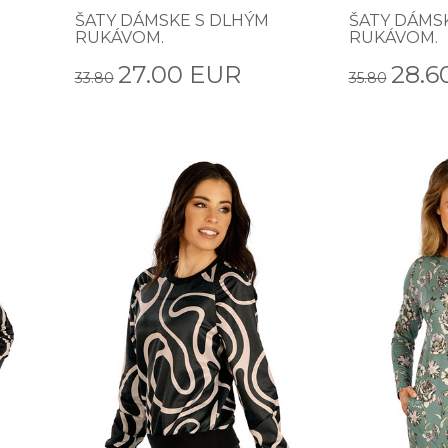
ŠATY DÁMSKE S DLHÝM
ŠATY DÁMSK
RUKÁVOM.
RUKÁVOM.
27.00 EUR
28.6
33.80
35.80