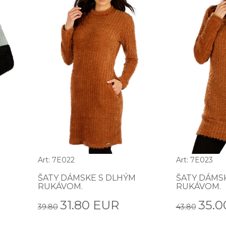
Art: 7E022
Art: 7E023
ŠATY DÁMSKE S DLHÝM
ŠATY DÁMS
RUKÁVOM.
RUKÁVOM.
31.80 EUR
35.0
39.80
43.80