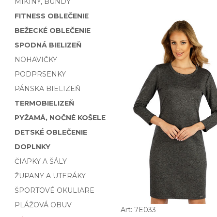
MIKINY, BUNDY
FITNESS OBLEČENIE
BEŽECKÉ OBLEČENIE
SPODNÁ BIELIZEŇ
NOHAVIČKY
PODPRSENKY
PÁNSKA BIELIZEŇ
TERMOBIELIZEŇ
PYŽAMÁ, NOČNÉ KOŠELE
DETSKÉ OBLEČENIE
DOPLNKY
ČIAPKY A ŠÁLY
ŽUPANY A UTERÁKY
ŠPORTOVÉ OKULIARE
PLÁŽOVÁ OBUV
Art: 7E033