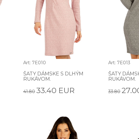
Art: 7E010
Art: 7E013
ŠATY DÁMSKE S DLHÝM
ŠATY DÁMSK
RUKÁVOM.
RUKÁVOM.
33.40 EUR
27.0
41.80
33.80