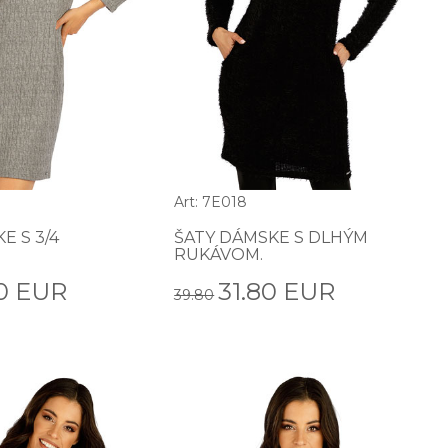
Art: 7E018
E S 3/4
ŠATY DÁMSKE S DLHÝM
RUKÁVOM.
0 EUR
31.80 EUR
39.80