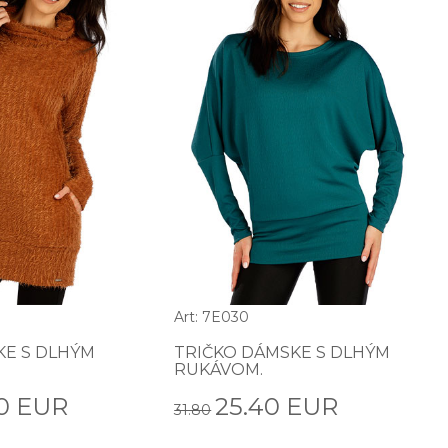
Art: 7E030
KE S DLHÝM
TRIČKO DÁMSKE S DLHÝM
RUKÁVOM.
0 EUR
25.40 EUR
31.80