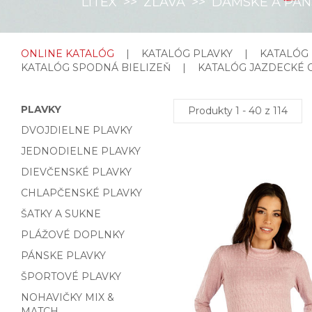
LITEX
>>
ZĽAVA
>>
DÁMSKE A PÁN
ONLINE KATALÓG
|
KATALÓG PLAVKY
|
KATALÓG
KATALÓG SPODNÁ BIELIZEŇ
|
KATALÓG JAZDECKÉ 
PLAVKY
Produkty 1 - 40 z 114
DVOJDIELNE PLAVKY
JEDNODIELNE PLAVKY
DIEVČENSKÉ PLAVKY
CHLAPČENSKÉ PLAVKY
ŠATKY A SUKNE
PLÁŽOVÉ DOPLNKY
PÁNSKE PLAVKY
ŠPORTOVÉ PLAVKY
NOHAVIČKY MIX &
MATCH