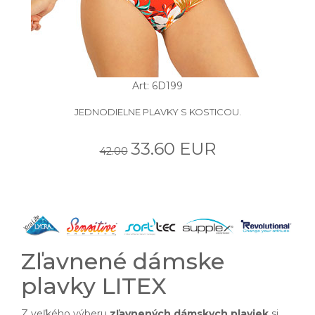
Art: 6D199
JEDNODIELNE PLAVKY S KOSTICOU.
33.60 EUR
42.00
Zľavnené dámske
plavky LITEX
Z veľkého výberu
zľavnených dámskych plaviek
si