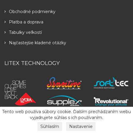
Obchodné podmienky
Platba a doprava
Tabulky veľkostí
Najčastejšie kladené otázky
LITEX TECHNOLOGY
Tento web používa súbory cookie. Ďalším prechádzaním webu
vyjadrujete súhlas s ich používaním.
Súhlasím
Nastavenie
Copyright
2026
LITEX
. All Rights Reserved.