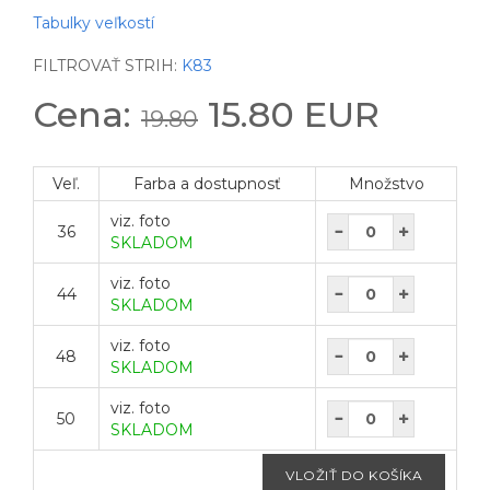
Tabulky veľkostí
FILTROVAŤ STRIH:
K83
Cena:
15.80 EUR
19.80
Veľ.
Farba a dostupnosť
Množstvo
viz. foto
36
SKLADOM
viz. foto
44
SKLADOM
viz. foto
48
SKLADOM
viz. foto
50
SKLADOM