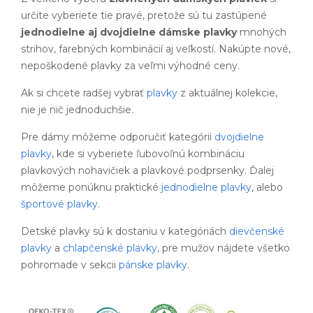
určite vyberiete tie pravé, pretože sú tu zastúpené
jednodielne aj dvojdielne dámske plavky
mnohých
strihov, farebných kombinácií aj veľkostí. Nakúpte nové,
nepoškodené plavky za veľmi výhodné ceny.
Ak si chcete radšej vybrať
plavky
z aktuálnej kolekcie,
nie je nič jednoduchšie.
Pre dámy môžeme odporučiť kategórii
dvojdielne
plavky
, kde si vyberiete ľubovoľnú kombináciu
plavkových nohavičiek a plavkové podprsenky. Ďalej
môžeme ponúknu praktické
jednodielne plavky
, alebo
športové plavky
.
Detské plavky sú k dostaniu v kategóriách
dievčenské
plavky
a
chlapčenské plavky
, pre mužov nájdete všetko
pohromade v sekcii
pánske plavky
.