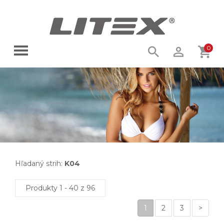
0
Hľadaný strih:
K04
Produkty 1 - 40 z 96
1
2
3
>