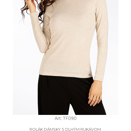
Art: 7F090
ROLÁK DÁMSKY S DLHÝM RUKÁVOM.