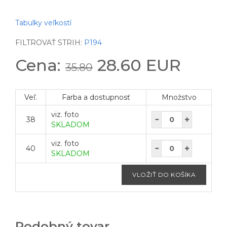
Tabulky veľkostí
FILTROVAŤ STRIH:
P194
Cena:
28.60 EUR
35.80
Veľ.
Farba a dostupnosť
Množstvo
viz. foto
38
SKLADOM
viz. foto
40
SKLADOM
Podobný tovar