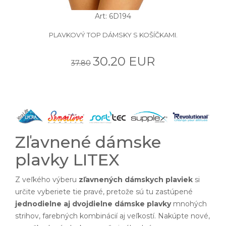
Art: 6D194
PLAVKOVÝ TOP DÁMSKY S KOŠÍČKAMI.
30.20 EUR
37.80
Zľavnené dámske
plavky LITEX
Z veľkého výberu
zľavnených dámskych plaviek
si
určite vyberiete tie pravé, pretože sú tu zastúpené
jednodielne aj dvojdielne dámske plavky
mnohých
strihov, farebných kombinácií aj veľkostí. Nakúpte nové,