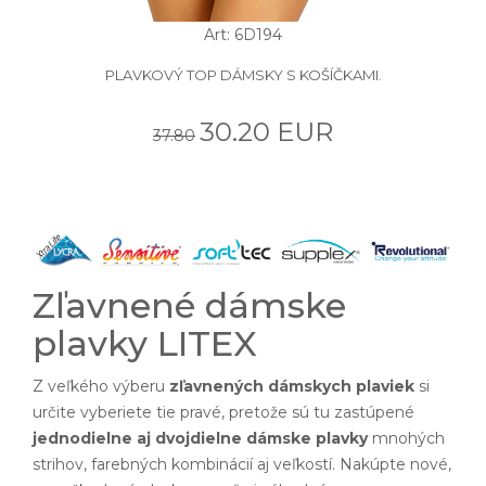
Art: 6D194
PLAVKOVÝ TOP DÁMSKY S KOŠÍČKAMI.
30.20 EUR
37.80
Zľavnené dámske
plavky LITEX
Z veľkého výberu
zľavnených dámskych plaviek
si
určite vyberiete tie pravé, pretože sú tu zastúpené
jednodielne aj dvojdielne dámske plavky
mnohých
strihov, farebných kombinácií aj veľkostí. Nakúpte nové,