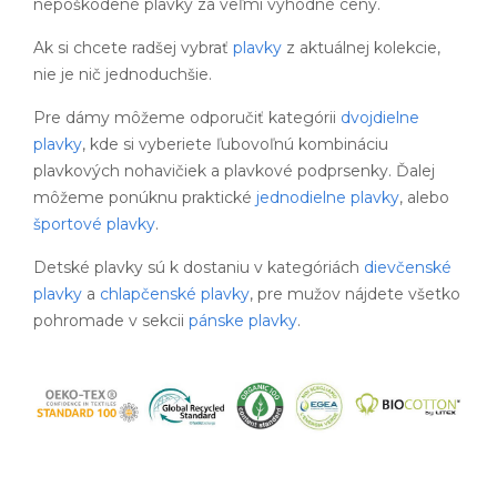
nepoškodené plavky za veľmi výhodné ceny.
Ak si chcete radšej vybrať
plavky
z aktuálnej kolekcie,
nie je nič jednoduchšie.
Pre dámy môžeme odporučiť kategórii
dvojdielne
plavky
, kde si vyberiete ľubovoľnú kombináciu
plavkových nohavičiek a plavkové podprsenky. Ďalej
môžeme ponúknu praktické
jednodielne plavky
, alebo
športové plavky
.
Detské plavky sú k dostaniu v kategóriách
dievčenské
plavky
a
chlapčenské plavky
, pre mužov nájdete všetko
pohromade v sekcii
pánske plavky
.