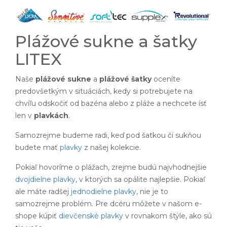
Plážové sukne a šatky
LITEX
Naše
plážové sukne
a
plážové šatky
oceníte
predovšetkým v situáciách, kedy si potrebujete na
chvíľu odskočiť od bazéna alebo z pláže a nechcete ísť
len v
plavkách
.
Samozrejme budeme radi, keď pod šatkou či sukňou
budete mať
plavky
z našej kolekcie.
Pokiaľ hovoríme o plážach, zrejme budú najvhodnejšie
dvojdielne plavky
, v ktorých sa opálite najlepšie. Pokiaľ
ale máte radšej
jednodielne plavky
, nie je to
samozrejme problém. Pre dcéru môžete v našom e-
shope kúpiť
dievčenské plavky
v rovnakom štýle, ako sú