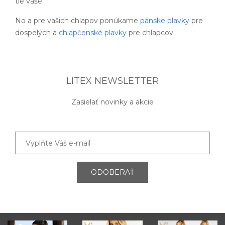
tie vaše.
No a pre vašich chlapov ponúkame
pánske plavky
pre
dospelých a
chlapčenské plavky
pre chlapcov.
LITEX NEWSLETTER
Zasielať novinky a akcie
ODOBERAŤ