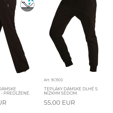
Art: 9C900
DÁMSKE
TEPLÁKY DÁMSKE DLHÉ S
- PREDĹŽENÉ.
NÍZKYM SEDOM.
UR
55.00 EUR