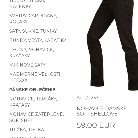
TIELKA, TRIČKA,
HALENKY
SVETRY, CARDIGANY,
ROLÁKY
ŠATY, SUKNE, TUNIKY
BUNDY, VESTY, KABÁTIKY
LEGÍNY, NOHAVICE,
KRAŤASY
MIKINOVÉ ŠATY
NADMERNÉ VEĽKOSTI
LITEXXXL
PÁNSKE OBLEČENIE
Art: 7F267
NOHAVICE, TEPLÁKY,
KRAŤASY
NOHAVICE DÁMSKE
SOFTSHELLOVÉ.
NOHAVICE ZATEPLENÉ,
SOFTSHELL
59.00 EUR
TRIČKA, TIELKA