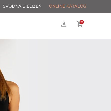
SPODNÁ BIELIZEŇ
ONLINE KATALÓG
0