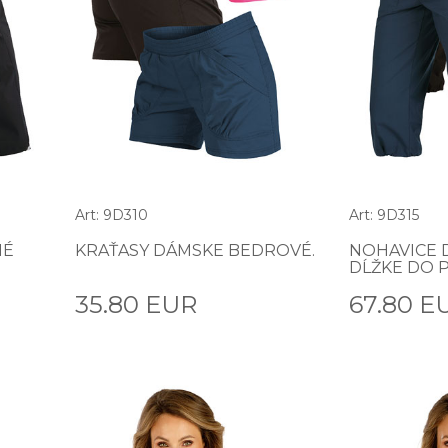
Art: 9D310
Art: 9D315
HÉ
KRAŤASY DÁMSKE BEDROVÉ.
NOHAVICE D
DĹŽKE DO P
35.80 EUR
67.80 E