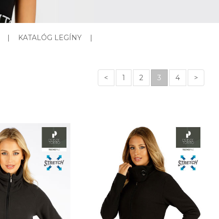
|
KATALÓG LEGÍNY
|
<
1
2
3
4
>