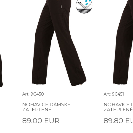
Art: 9C450
Art: 9C451
NOHAVICE DÁMSKE
NOHAVICE 
ZATEPLENÉ.
ZATEPLENÉ 
89.00 EUR
89.80 E