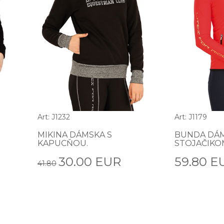
Art: J1232
Art: J1179
MIKINA DÁMSKA S
BUNDA DÁM
KAPUCŇOU.
STOJAČIKO
30.00 EUR
59.80 E
41.80