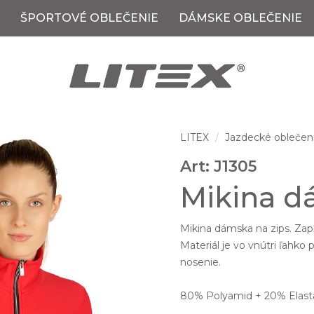
ŠPORTOVÉ OBLEČENIE
DÁMSKE OBLEČENIE
LITEX
Jazdecké oblečen
Art: J1305
Mikina d
Mikina dámska na zips. Zapí
Materiál je vo vnútri ľahk
nosenie.
80% Polyamid + 20% Elastan