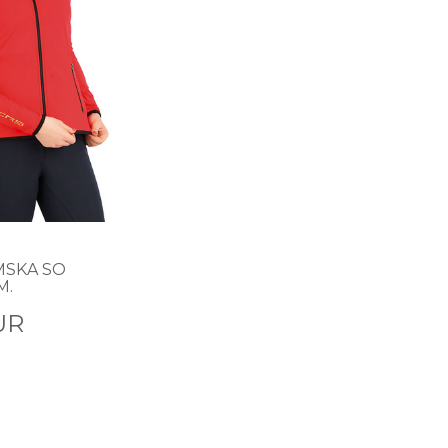
SKA SO
M.
UR