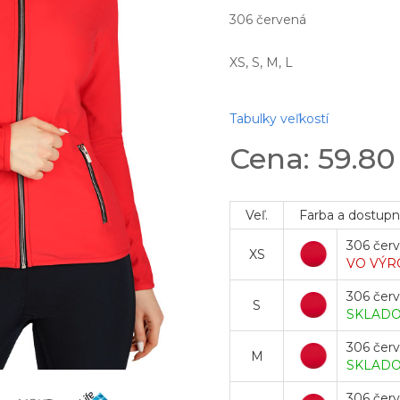
306 červená
XS, S, M, L
Tabulky veľkostí
Cena: 59.8
Veľ.
Farba a dostupn
306 čer
XS
VO VÝR
306 čer
S
SKLAD
306 čer
M
SKLAD
306 čer