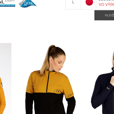
L
VO VÝR