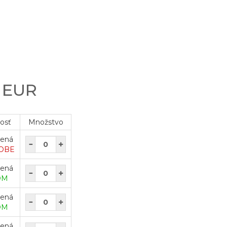
0 EUR
osť
Množstvo
vená
OBE
vená
OM
vená
OM
vená