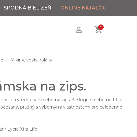
SPODNÁ BIELIZEŇ
ONLINE KATALÓG
0
ie
Mikiny, vesty, roláky
ámska na zips.
nanie a vrecká na strieborný zips. 3D logo strieborné LFR.
o počesaný, pružný s výbornými vlastnosťami pre celodenné
/ Lycra Xtra Life