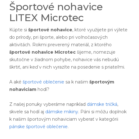
Športové nohavice
LITEX Microtec
Kúpte si
športové nohavice
, ktoré využijete pri výlete
do prírody, pri športe, alebo pri voľnočasových
aktivitách. Rokmi preverený materiál, z ktorého
športové nohavice Microtec
šijeme, nomezuje
skutočne v žiadnom pohybe, nohavice vás nebudú
škrtiť, ani keď v nich vyrazíte na posedenie s priateľmi.
A aké
športové oblečenie
sa k našim
športovým
nohaviciam
hodí?
Z našej ponuky vyberáme napriklad
dámske tričká
,
skvele sa hodí aj
dámske mikiny
. Páni si môžu doplnok
k našim športovým nohaviciam vyberať v kategórii
pánske športové oblečenie
.