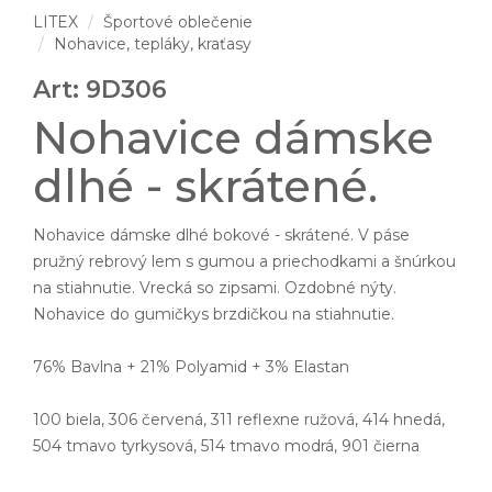
LITEX
Športové oblečenie
Nohavice, tepláky, kraťasy
Art: 9D306
Nohavice dámske
dlhé - skrátené.
Nohavice dámske dlhé bokové - skrátené. V páse
pružný rebrový lem s gumou a priechodkami a šnúrkou
na stiahnutie. Vrecká so zipsami. Ozdobné nýty.
Nohavice do gumičkys brzdičkou na stiahnutie.
76% Bavlna + 21% Polyamid + 3% Elastan
100 biela, 306 červená, 311 reflexne ružová, 414 hnedá,
504 tmavo tyrkysová, 514 tmavo modrá, 901 čierna