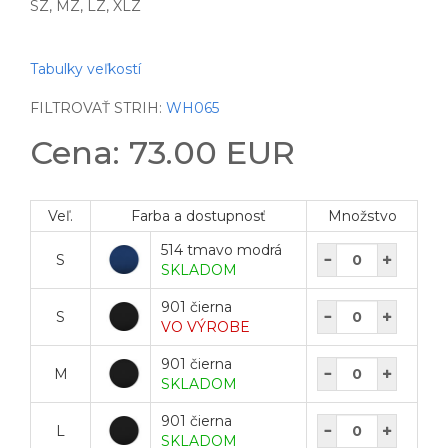
SZ, MZ, LZ, XLZ
Tabulky veľkostí
FILTROVAŤ STRIH:
WH065
Cena: 73.00 EUR
Veľ.
Farba a dostupnosť
Množstvo
514 tmavo modrá
S
SKLADOM
901 čierna
S
VO VÝROBE
901 čierna
M
SKLADOM
901 čierna
L
SKLADOM