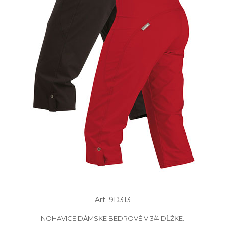
Art: 9D313
NOHAVICE DÁMSKE BEDROVÉ V 3/4 DĹŽKE.