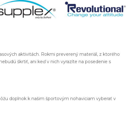
nočasových aktivitách. Rokmi preverený materiál, z ktorého
udú škrtiť, ani keď v nich vyrazíte na posedenie s
 môžu doplnok k našim športovým nohaviciam vyberať v