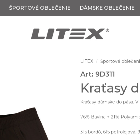
ŠPORTOVÉ OBLEČENIE
DÁMSKE OBLEČENIE
LITEX
Športové oblečen
Art: 9D311
Kraťasy 
Kraťasy dámske do pása. V 
76% Bavlna + 21% Polyamid
315 bordó, 615 petrolejová, 