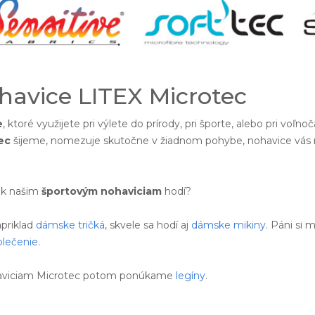
havice LITEX Microtec
e
, ktoré využijete pri výlete do prírody, pri športe, alebo pri voľ
ec
šijeme, nomezuje skutočne v žiadnom pohybe, nohavice vás neb
 k našim
športovým nohaviciam
hodí?
priklad
dámske tričká
, skvele sa hodí aj
dámske mikiny
. Páni si
blečenie
.
ohaviciam Microtec potom ponúkame
legíny
.