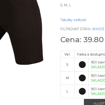
S, M, L
Tabulky veľkostí
FILTROVAŤ STRIH:
WH013
Cena: 39.8
Veľ.
Farba a dostupn
901 čier
S
SKLAD
901 čier
M
SKLAD
901 čier
L
SKLAD