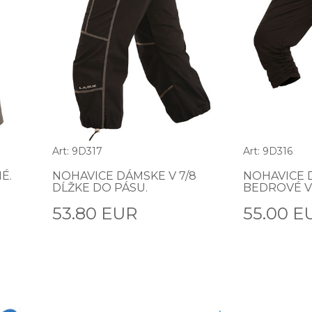
Art: 9D317
Art: 9D316
É.
NOHAVICE DÁMSKE V 7/8
NOHAVICE 
DĹŽKE DO PÁSU.
BEDROVÉ V 
53.80 EUR
55.00 E