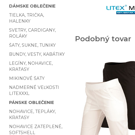
DÁMSKE OBLEČENIE
TIELKA, TRIČKA,
HALENKY
SVETRY, CARDIGANY,
ROLÁKY
Podobný tovar
ŠATY, SUKNE, TUNIKY
BUNDY, VESTY, KABÁTIKY
LEGÍNY, NOHAVICE,
KRAŤASY
MIKINOVÉ ŠATY
NADMERNÉ VEĽKOSTI
LITEXXXL
PÁNSKE OBLEČENIE
NOHAVICE, TEPLÁKY,
KRAŤASY
NOHAVICE ZATEPLENÉ,
SOFTSHELL