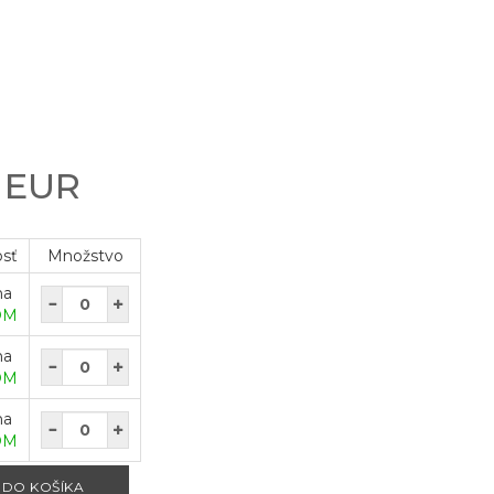
0 EUR
osť
Množstvo
na
OM
na
OM
na
OM