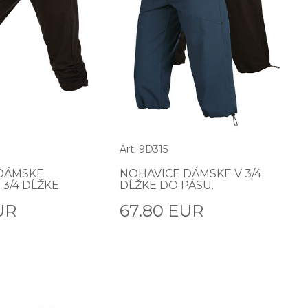
Art: 9D315
DÁMSKE
NOHAVICE DÁMSKE V 3/4
3/4 DĹŽKE.
DĹŽKE DO PÁSU.
UR
67.80 EUR