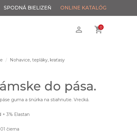
SPODNÁ BIELIZEŇ
ONLINE KATALÓG
0
ie
Nohavice, tepláky, kraťasy
dámske do pása.
páse guma a šnúrka na stiahnutie. Vrecká.
 + 3% Elastan
901 čierna