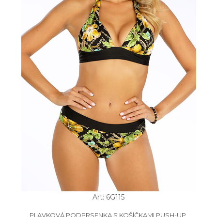
Art: 6G115
PLAVKOVÁ PODPRSENKA S KOŠÍČKAMI PUSH-UP.