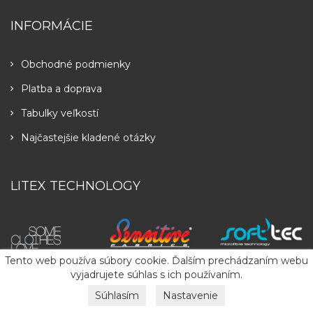
INFORMÁCIE
Obchodné podmienky
Platba a doprava
Tabulky veľkostí
Najčastejšie kladené otázky
LITEX TECHNOLOGY
Tento web používa súbory cookie. Ďalším prechádzaním webu
vyjadrujete súhlas s ich používaním.
Súhlasím
Nastavenie