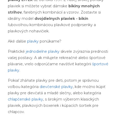
plaviek si môžete vybrať dámske
bikiny mnohých
strihov
, farebných kombinácií a vzorov. Zostavte si
ideálny model
dvojdielnych plaviek - bikín
ľubovoľnou kombináciou plavkové podprsenky a
plavkových nohavičiek.
Aké ďalšie
plavky
ponúkame?
Praktické
jednodielne plavky
skvele zvýraznia prednosti
vašej postavy. A ak milujete rekreačné alebo športové
plávanie, vrelo odporúčame navštíviť kategórii
športové
plavky
.
Pokiaľ zháňate plavky pre deti, potom je správnou
voľbou kategória
dievčenské plavky
, kde možno kúpiť
plavky pre dievčatá a mladé slečny, alebo kategória
chlapčenské plavky
, s širokým výberom klasických
plaviek, plavkových boxeriek i kúpacích šortiek pre
chlapcov.