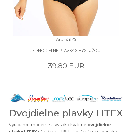
Art: 6G125
JEDNODIELNE PLAVKY S VÝSTUŽOU.
39.80 EUR
Dvojdielne plavky LITEX
Vyrábame moderné a vysoko kvalitné
dvojdielne
plavky LITEX
už od roku 1991! Z našej širokej ponuky