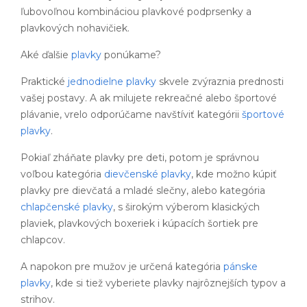
ľubovoľnou kombináciou plavkové podprsenky a
plavkových nohavičiek.
Aké ďalšie
plavky
ponúkame?
Praktické
jednodielne plavky
skvele zvýraznia prednosti
vašej postavy. A ak milujete rekreačné alebo športové
plávanie, vrelo odporúčame navštíviť kategórii
športové
plavky
.
Pokiaľ zháňate plavky pre deti, potom je správnou
voľbou kategória
dievčenské plavky
, kde možno kúpiť
plavky pre dievčatá a mladé slečny, alebo kategória
chlapčenské plavky
, s širokým výberom klasických
plaviek, plavkových boxeriek i kúpacích šortiek pre
chlapcov.
A napokon pre mužov je určená kategória
pánske
plavky
, kde si tiež vyberiete plavky najrôznejších typov a
strihov.