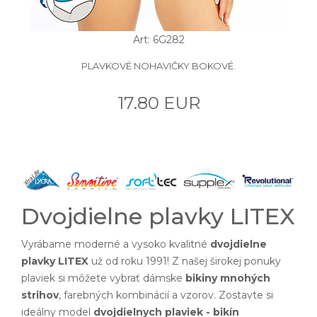
Art: 6G282
PLAVKOVÉ NOHAVIČKY BOKOVÉ.
17.80 EUR
Dvojdielne plavky LITEX
Vyrábame moderné a vysoko kvalitné
dvojdielne
plavky LITEX
už od roku 1991! Z našej širokej ponuky
plaviek si môžete vybrať dámske
bikiny mnohých
strihov
, farebných kombinácií a vzorov. Zostavte si
ideálny model
dvojdielnych plaviek - bikín