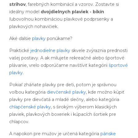
strihov
, farebných kombinácií a vzorov. Zostavte si
ideálny model
dvojdielnych plaviek - bikín
ľubovoľnou kombináciou plavkové podprsenky a
plavkových nohavičiek.
Aké ďalšie
plavky
ponúkame?
Praktické
jednodielne plavky
skvele zvýraznia prednosti
vašej postavy. A ak milujete rekreačné alebo športové
plávanie, vrelo odporúčame navštíviť kategórii
športové
plavky
.
Pokiaľ zháňate plavky pre deti, potom je správnou
voľbou kategória
dievčenské plavky
, kde možno kúpiť
plavky pre dievčatá a mladé slečny, alebo kategória
chlapčenské plavky
, s širokým výberom klasických
plaviek, plavkových boxeriek i kúpacích šortiek pre
chlapcov.
A napokon pre mužov je určená kategória
pánske