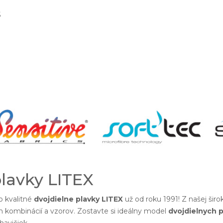
S
plavky LITEX
 kvalitné
dvojdielne plavky LITEX
už od roku 1991! Z našej šir
h kombinácií a vzorov. Zostavte si ideálny model
dvojdielnych p
avičiek.