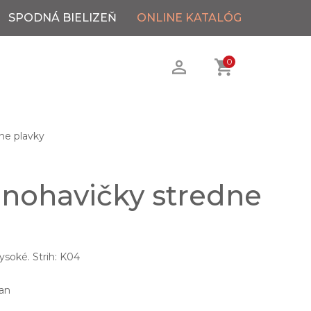
SPODNÁ BIELIZEŇ
ONLINE KATALÓG
0
ne plavky
 nohavičky stredne
ysoké. Strih: K04
an