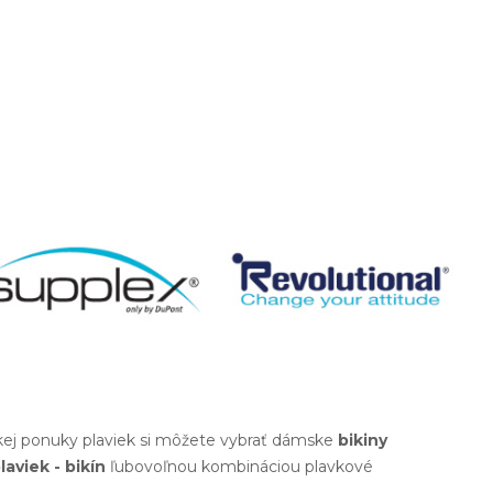
okej ponuky plaviek si môžete vybrať dámske
bikiny
laviek - bikín
ľubovoľnou kombináciou plavkové