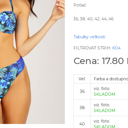
Potlač
36, 38, 40, 42, 44, 46
Tabulky veľkostí
FILTROVAŤ STRIH:
K04
Cena: 17.80
Veľ.
Farba a dostupn
viz. foto
36
SKLADOM
viz. foto
38
SKLADOM
viz. foto
40
SKLADOM