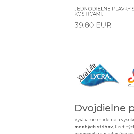
JEDNODIELNE PLAVKY 
KOSTICAMI.
39.80 EUR
Dvojdielne 
Vyrábame moderné a vysoko
mnohých strihov
, farebnýc
podprsenky a plavkových noh