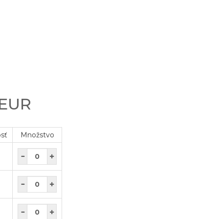
 EUR
osť
Množstvo