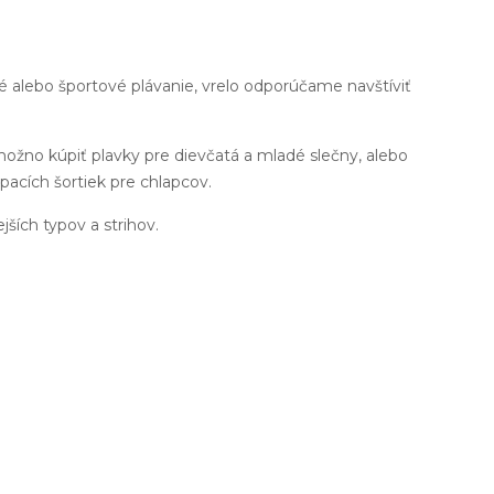
né alebo športové plávanie, vrelo odporúčame navštíviť
možno kúpiť plavky pre dievčatá a mladé slečny, alebo
pacích šortiek pre chlapcov.
ejších typov a strihov.