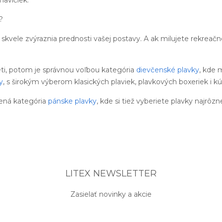
?
skvele zvýraznia prednosti vašej postavy. A ak milujete rekreač
eti, potom je správnou voľbou kategória
dievčenské plavky
, kde 
y
, s širokým výberom klasických plaviek, plavkových boxeriek i kú
ená kategória
pánske plavky
, kde si tiež vyberiete plavky najrôzn
LITEX NEWSLETTER
Zasielať novinky a akcie