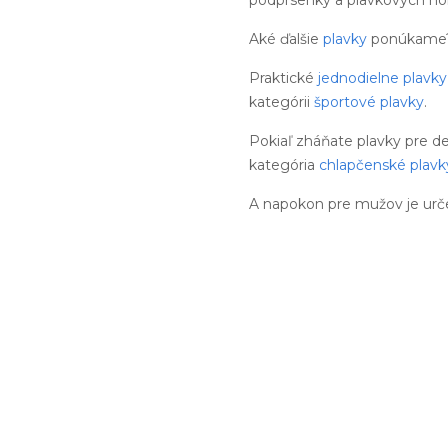
Aké ďalšie
plavky
ponúkame
Praktické
jednodielne plavky
kategórii
športové plavky
.
Pokiaľ zháňate plavky pre d
kategória
chlapčenské plavk
A napokon pre mužov je urč