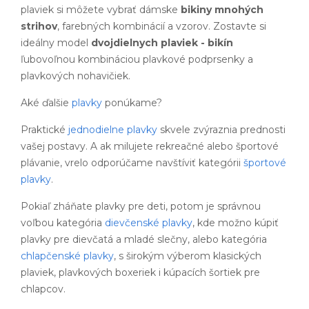
plaviek si môžete vybrať dámske
bikiny mnohých
strihov
, farebných kombinácií a vzorov. Zostavte si
ideálny model
dvojdielnych plaviek - bikín
ľubovoľnou kombináciou plavkové podprsenky a
plavkových nohavičiek.
Aké ďalšie
plavky
ponúkame?
Praktické
jednodielne plavky
skvele zvýraznia prednosti
vašej postavy. A ak milujete rekreačné alebo športové
plávanie, vrelo odporúčame navštíviť kategórii
športové
plavky
.
Pokiaľ zháňate plavky pre deti, potom je správnou
voľbou kategória
dievčenské plavky
, kde možno kúpiť
plavky pre dievčatá a mladé slečny, alebo kategória
chlapčenské plavky
, s širokým výberom klasických
plaviek, plavkových boxeriek i kúpacích šortiek pre
chlapcov.