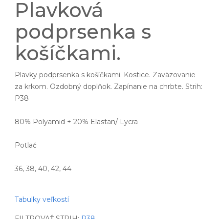
Plavková
podprsenka s
košíčkami.
Plavky podprsenka s košíčkami. Kostice. Zaväzovanie
za krkom. Ozdobný doplňok. Zapínanie na chrbte. Strih:
P38
80% Polyamid + 20% Elastan/ Lycra
Potlač
36, 38, 40, 42, 44
Tabulky veľkostí
FILTROVAŤ STRIH:
P38