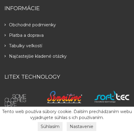
INFORMÁCIE
Obchodné podmienky
Platba a doprava
Tabulky veľkostí
Najčastejšie kladené otázky
LITEX TECHNOLOGY
Tento web používa súbory cookie. Ďalším prechádzaním webu
vyjadrujete súhlas s ich používaním.
Súhlasím
Nastavenie