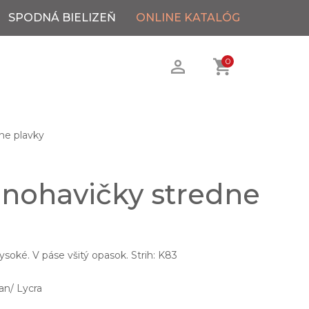
SPODNÁ BIELIZEŇ
ONLINE KATALÓG
0
ne plavky
 nohavičky stredne
soké. V páse všitý opasok. Strih: K83
an/ Lycra