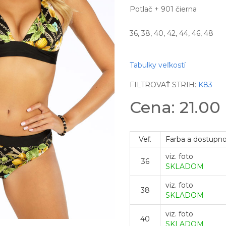
Potlač + 901 čierna
36, 38, 40, 42, 44, 46, 48
Tabulky veľkostí
FILTROVAŤ STRIH:
K83
Cena: 21.00
Veľ.
Farba a dostupn
viz. foto
36
SKLADOM
viz. foto
38
SKLADOM
viz. foto
40
SKLADOM