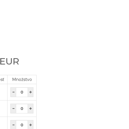
 EUR
osť
Množstvo