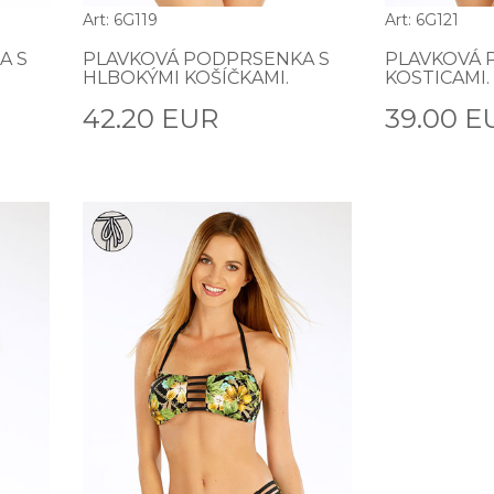
Art: 6G119
Art: 6G121
A S
PLAVKOVÁ PODPRSENKA S
PLAVKOVÁ 
HLBOKÝMI KOŠÍČKAMI.
KOSTICAMI.
42.20 EUR
39.00 E