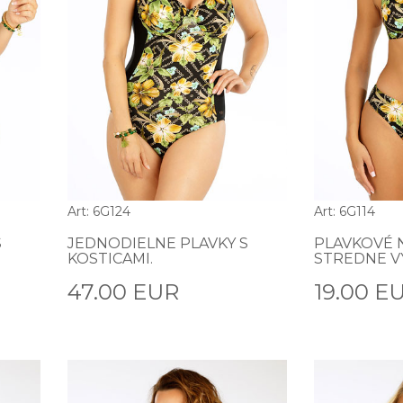
Art: 6G124
Art: 6G114
S
JEDNODIELNE PLAVKY S
PLAVKOVÉ 
KOSTICAMI.
STREDNE V
47.00 EUR
19.00 E