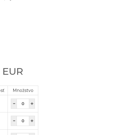
0 EUR
osť
Množstvo