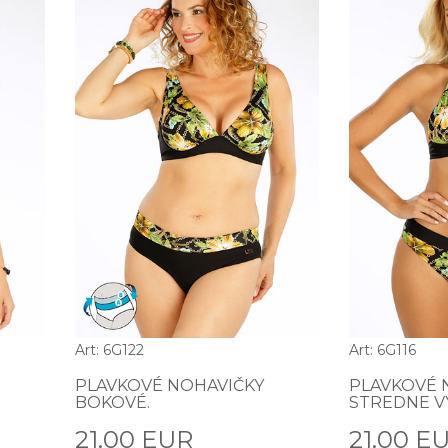
Art: 6G122
Art: 6G116
PLAVKOVÉ NOHAVIČKY
PLAVKOVÉ 
BOKOVÉ.
STREDNE V
21.00 EUR
21.00 E