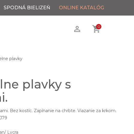
SPODNÁ BIELIZEŇ
ONLINE KATALÓG
0
elne plavky
lne plavky s
i.
ami. Bez kostíc. Zapínanie na chrbte. Viazanie za krkom.
 J79
an/ Lycra