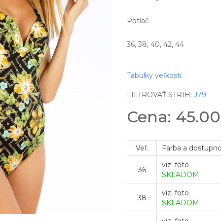
Potlač
36, 38, 40, 42, 44
Tabulky veľkostí
FILTROVAŤ STRIH:
J79
Cena: 45.0
Veľ.
Farba a dostupn
viz. foto
36
SKLADOM
viz. foto
38
SKLADOM