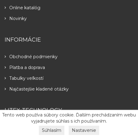
Online katalóg
Novinky
INFORMÁCIE
Obchodné podmienky
Platba a doprava
Tabulky veľkostí
Najčastejšie kladené otázky
LITEX TECHNOLOGY
Tento web používa súbory cookie. Ďalším prechádzaním webu
vyjadrujete súhlas s ich používaním.
Súhlasím
Nastavenie