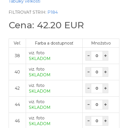
Tabulky veľkostí
FILTROVAŤ STRIH:
P184
Cena: 42.20 EUR
Veľ.
Farba a dostupnosť
Množstvo
viz. foto
38
SKLADOM
viz. foto
40
SKLADOM
viz. foto
42
SKLADOM
viz. foto
44
SKLADOM
viz. foto
46
SKLADOM