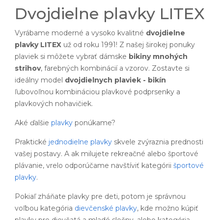
Dvojdielne plavky LITEX
Vyrábame moderné a vysoko kvalitné
dvojdielne
plavky LITEX
už od roku 1991! Z našej širokej ponuky
plaviek si môžete vybrať dámske
bikiny mnohých
strihov
, farebných kombinácií a vzorov. Zostavte si
ideálny model
dvojdielnych plaviek - bikín
ľubovoľnou kombináciou plavkové podprsenky a
plavkových nohavičiek.
Aké ďalšie
plavky
ponúkame?
Praktické
jednodielne plavky
skvele zvýraznia prednosti
vašej postavy. A ak milujete rekreačné alebo športové
plávanie, vrelo odporúčame navštíviť kategórii
športové
plavky
.
Pokiaľ zháňate plavky pre deti, potom je správnou
voľbou kategória
dievčenské plavky
, kde možno kúpiť
plavky pre dievčatá a mladé slečny, alebo kategória