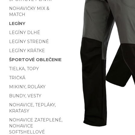
NOHAVIČKY MIX &
MATCH
LEGÍNY
LEGÍNY DLHÉ
LEGÍNY STREDNÉ
LEGÍNY KRÁTKE
ŠPORTOVÉ OBLEČENIE
TIELKA, TOPY
TRIČKÁ
MIKINY, ROLÁKY
BUNDY, VESTY
NOHAVICE, TEPLÁKY,
KRAŤASY
NOHAVICE ZATEPLENÉ,
NOHAVICE
SOFTSHELLOVÉ