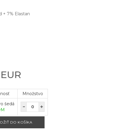
d + 7% Elastan
0 EUR
pnosť
Množstvo
vo šedá
OM