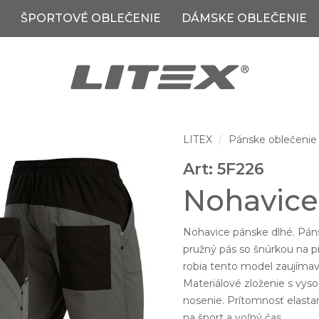
ŠPORTOVÉ OBLEČENIE
DÁMSKE OBLEČENIE
LITEX
Pánske oblečenie
Art: 5F226
Nohavice
Nohavice pánske dlhé. Pán
pružný pás so šnúrkou na p
robia tento model zaujímav
Materiálové zloženie s vy
nosenie. Prítomnosť elast
na šport a voľný čas.