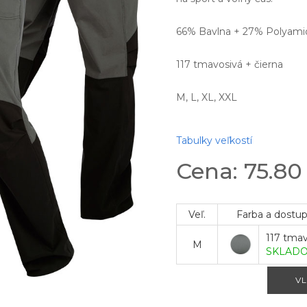
66% Bavlna + 27% Polyami
117 tmavosivá + čierna
M, L, XL, XXL
Tabulky veľkostí
Cena: 75.8
Veľ.
Farba a dostu
117 tma
M
SKLAD