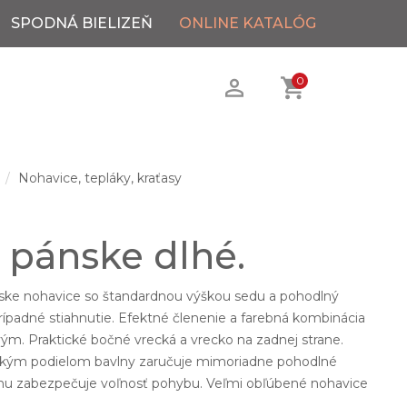
SPODNÁ BIELIZEŇ
ONLINE KATALÓG
0
Nohavice, tepláky, kraťasy
 pánske dlhé.
ske nohavice so štandardnou výškou sedu a pohodlný
rípadné stiahnutie. Efektné členenie a farebná kombinácia
ým. Praktické bočné vrecká a vrecko na zadnej strane.
sokým podielom bavlny zaručuje mimoriadne pohodlné
anu zabezpečuje voľnosť pohybu. Veľmi obľúbené nohavice