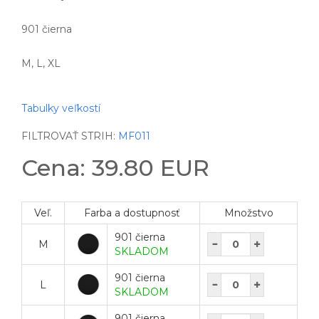
901 čierna
M, L, XL
Tabulky veľkostí
FILTROVAŤ STRIH:
MF011
Cena: 39.80 EUR
Veľ.
Farba a dostupnosť
Množstvo
901 čierna
M
SKLADOM
901 čierna
L
SKLADOM
901 čierna