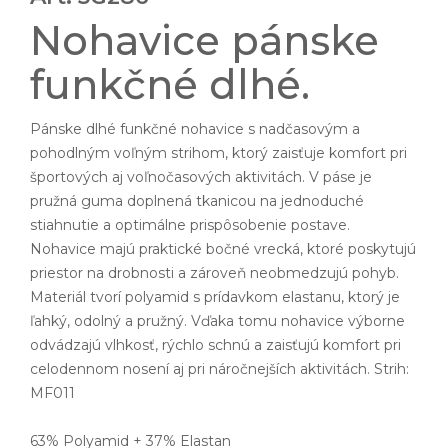
Nohavice pánske
funkčné dlhé.
Pánske dlhé funkčné nohavice s nadčasovým a
pohodlným voľným strihom, ktorý zaisťuje komfort pri
športových aj voľnočasových aktivitách. V páse je
pružná guma doplnená tkanicou na jednoduché
stiahnutie a optimálne prispôsobenie postave.
Nohavice majú praktické bočné vrecká, ktoré poskytujú
priestor na drobnosti a zároveň neobmedzujú pohyb.
Materiál tvorí polyamid s prídavkom elastanu, ktorý je
ľahký, odolný a pružný. Vďaka tomu nohavice výborne
odvádzajú vlhkosť, rýchlo schnú a zaisťujú komfort pri
celodennom nosení aj pri náročnejších aktivitách. Strih:
MF011
63% Polyamid + 37% Elastan