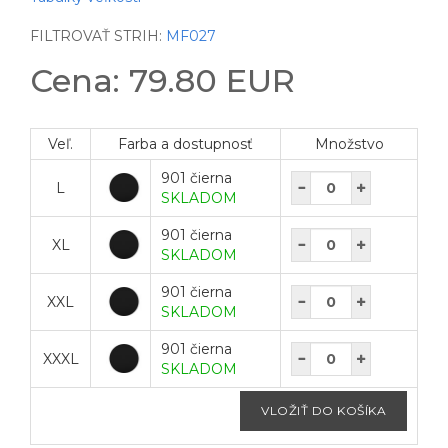
FILTROVAŤ STRIH:
MF027
Cena: 79.80 EUR
Veľ.
Farba a dostupnosť
Množstvo
901 čierna
L
SKLADOM
901 čierna
XL
SKLADOM
901 čierna
XXL
SKLADOM
901 čierna
XXXL
SKLADOM