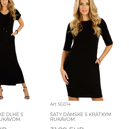
Art: 5G014
KE DLHÉ S
ŠATY DÁMSKE S KRÁTKYM
UKÁVOM.
RUKÁVOM.