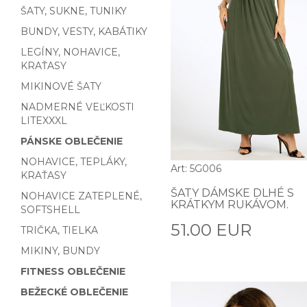
ŠATY, SUKNE, TUNIKY
BUNDY, VESTY, KABÁTIKY
LEGÍNY, NOHAVICE,
KRAŤASY
MIKINOVÉ ŠATY
NADMERNÉ VEĽKOSTI
LITEXXXL
PÁNSKE OBLEČENIE
NOHAVICE, TEPLÁKY,
Art: 5G006
KRAŤASY
ŠATY DÁMSKE DLHÉ S
NOHAVICE ZATEPLENÉ,
KRÁTKYM RUKÁVOM.
SOFTSHELL
51.00 EUR
TRIČKA, TIELKA
MIKINY, BUNDY
FITNESS OBLEČENIE
BEŽECKÉ OBLEČENIE