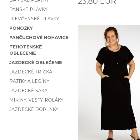
23.80 EUR
DÁMSKE PLAVKY
PÁNSKE PLAVKY
DIEVČENSKÉ PLAVKY
PONOŽKY
PANČUCHOVÉ NOHAVICE
TEHOTENSKÉ
OBLEČENIE
JAZDECKÉ OBLEČENIE
JAZDECKÉ TRIČKÁ
RAJTKY A LEGÍNY
JAZDECKÉ SAKÁ
MIKINY, VESTY, ROLÁKY
JAZDECKÉ DOPLNKY