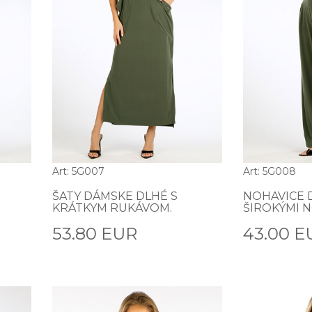
Art: 5G007
Art: 5G008
ŠATY DÁMSKE DLHÉ S
NOHAVICE 
KRÁTKYM RUKÁVOM.
ŠIROKÝMI N
53.80 EUR
43.00 E