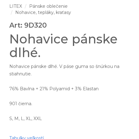
LITEX
Pánske oblečenie
Nohavice, tepláky, kraťasy
Art: 9D320
Nohavice pánske
dlhé.
Nohavice pánske dlhé. V páse guma so šnúrkou na
stiahnutie.
76% Bavlna + 21% Polyamid + 3% Elastan
901 čierna.
S, M, L, XL, XXL
Tabulky veľkostí