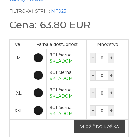
FILTROVAŤ STRIH:
MF025
Cena: 63.80 EUR
Veľ.
Farba a dostupnosť
Množstvo
901 čierna
M
SKLADOM
901 čierna
L
SKLADOM
901 čierna
XL
SKLADOM
901 čierna
XXL
SKLADOM