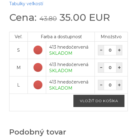
Tabulky veľkostí
Cena:
35.00 EUR
43.80
Veľ.
Farba a dostupnosť
Množstvo
413 hnedočervená
S
SKLADOM
413 hnedočervená
M
SKLADOM
413 hnedočervená
L
SKLADOM
Podobný tovar