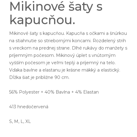
Mikinové šaty s
kapucňou.
Mikinové šaty s kapucňou. Kapucňa s očkami a šnúrkou
na stiahnutie so striebornými koncami. Rozdelený strih
s vreckom na prednej strane. Dlhé rukávy do manžety s
príjemným počesom. Mikinový úplet s vnútorným
vyšším počesom je veľmi teplý a príjemný na telo.
Vďaka bavlne a elastanu je krásne mäkký a elastický.
Dĺžka šiat je približne 90 cm.
56% Polyester + 40% Bavlna + 4% Elastan
413 hnedočervená
S, M, L, XL