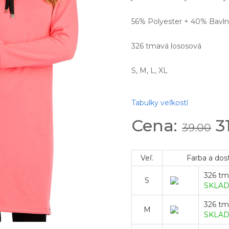
56% Polyester + 40% Bavln
326 tmavá lososová
S, M, L, XL
Tabulky veľkostí
Cena:
3
39.00
Veľ.
Farba a dos
326 tm
S
SKLA
326 tm
M
SKLA