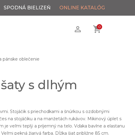
SPODNÁ BIELIZEŇ
ONLINE KATALÓG
0
 pánske oblečenie
 šaty s dlhým
.
ávmi. Stojáčik s priechodkami a šnúrkou s ozdobnými
čes na stojáčiku a na manžetách rukávov. Mikinový úplet s
je veľmi teplý a príjemný na telo. Vďaka bavlne a elastanu
 Veľmi pekná žiarivá farba. Dĺžka šiat približne 85 cm.