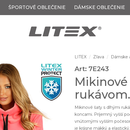
ŠPORTOVÉ OBLEČENIE
DÁMSKE OBLEČENIE
LITEX
Zľava
Dámske a
Art: 7E243
Mikinové
rukávom
Mikinové šaty s dlhými ruk
koncami. Príjemný vyšší po
vnútornými vyšším počesom 
je krásne mäkký a elastický.