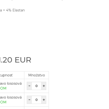
a + 4% Elastan
1.20 EUR
tupnosť
Množstvo
avo lososová
DOM
avo lososová
DOM