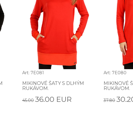
Art: 7E081
Art: 7E080
M
MIKINOVÉ ŠATY S DLHÝM
MIKINOVÉ Š
RUKÁVOM.
RUKÁVOM.
36.00 EUR
30.2
45.00
37.80