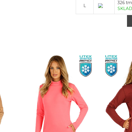
326 tm
L
SKLA