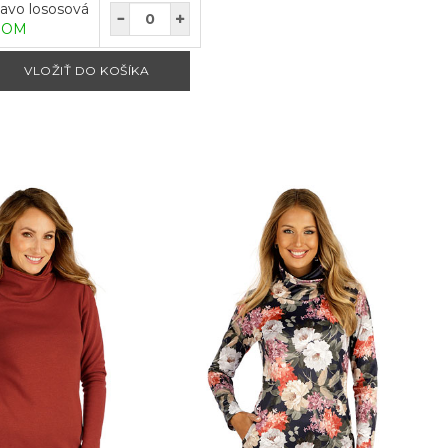
avo lososová
DOM