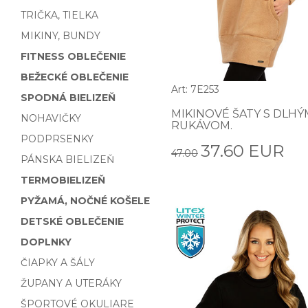
TRIČKA, TIELKA
MIKINY, BUNDY
FITNESS OBLEČENIE
BEŽECKÉ OBLEČENIE
Art: 7E253
SPODNÁ BIELIZEŇ
MIKINOVÉ ŠATY S DLHÝ
NOHAVIČKY
RUKÁVOM.
PODPRSENKY
37.60 EUR
47.00
PÁNSKA BIELIZEŇ
TERMOBIELIZEŇ
PYŽAMÁ, NOČNÉ KOŠELE
DETSKÉ OBLEČENIE
DOPLNKY
ČIAPKY A ŠÁLY
ŽUPANY A UTERÁKY
ŠPORTOVÉ OKULIARE