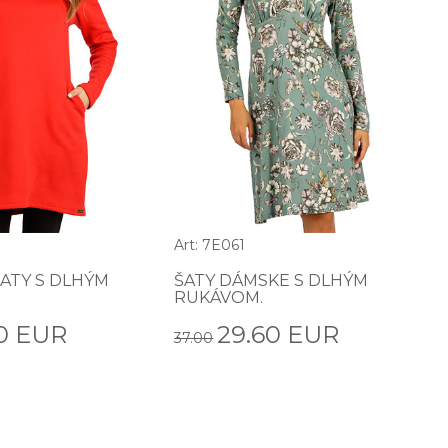
Art: 7E061
ATY S DLHÝM
ŠATY DÁMSKE S DLHÝM
RUKÁVOM.
0 EUR
29.60 EUR
37.00