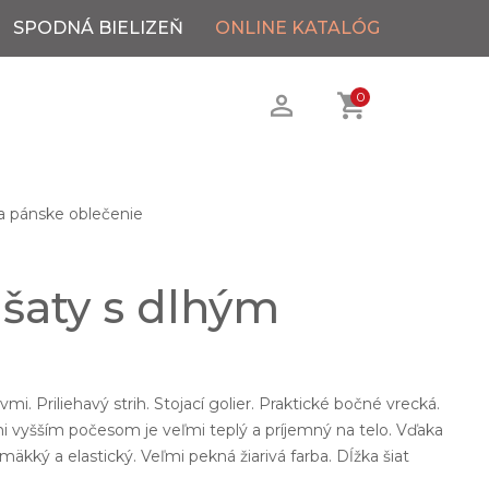
SPODNÁ BIELIZEŇ
ONLINE KATALÓG
0
 pánske oblečenie
 šaty s dlhým
.
mi. Priliehavý strih. Stojací golier. Praktické bočné vrecká.
i vyšším počesom je veľmi teplý a príjemný na telo. Vďaka
mäkký a elastický. Veľmi pekná žiarivá farba. Dĺžka šiat