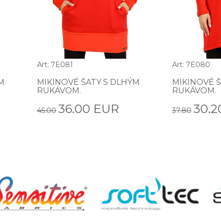
Art: 7E081
Art: 7E080
M
MIKINOVÉ ŠATY S DLHÝM
MIKINOVÉ Š
RUKÁVOM.
RUKÁVOM.
36.00 EUR
30.2
45.00
37.80