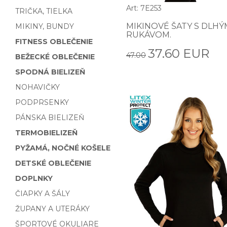
Art: 7E253
TRIČKA, TIELKA
MIKINOVÉ ŠATY S DLHÝ
MIKINY, BUNDY
RUKÁVOM.
FITNESS OBLEČENIE
37.60 EUR
47.00
BEŽECKÉ OBLEČENIE
SPODNÁ BIELIZEŇ
NOHAVIČKY
PODPRSENKY
PÁNSKA BIELIZEŇ
TERMOBIELIZEŇ
PYŽAMÁ, NOČNÉ KOŠELE
DETSKÉ OBLEČENIE
DOPLNKY
ČIAPKY A ŠÁLY
ŽUPANY A UTERÁKY
ŠPORTOVÉ OKULIARE