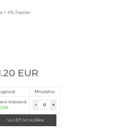
a + 4% Elastan
1.20 EUR
tupnosť
Množstvo
avo lososová
DOM