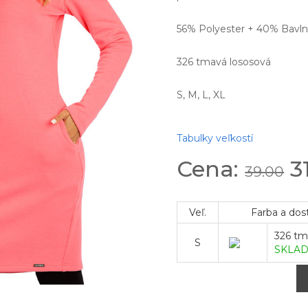
56% Polyester + 40% Bavln
326 tmavá lososová
S, M, L, XL
Tabulky veľkostí
Cena:
3
39.00
Veľ.
Farba a dos
326 tm
S
SKLA