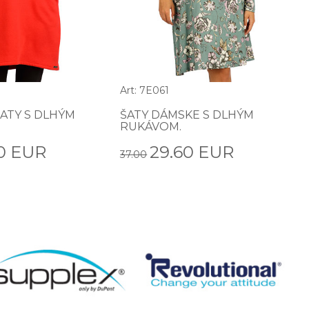
Art: 7E061
ATY S DLHÝM
ŠATY DÁMSKE S DLHÝM
RUKÁVOM.
0 EUR
29.60 EUR
37.00