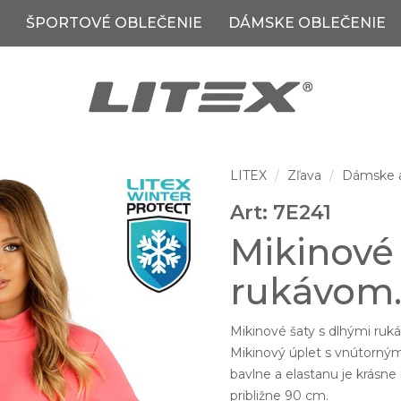
ŠPORTOVÉ OBLEČENIE
DÁMSKE OBLEČENIE
LITEX
Zľava
Dámske a
Art: 7E241
Mikinové
rukávom
Mikinové šaty s dlhými rukáv
Mikinový úplet s vnútorným
bavlne a elastanu je krásne 
približne 90 cm.