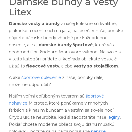
Dámske bundy a vesty
Litex
Dámske vesty a bundy
z našej kolekcie sú kvalitné,
praktické a oceníte ich na jar aj na jeseň. V našej ponuke
nájdete dámske bundy vhodné pre každodenné
nosenie, ale aj
dámske bundy športové
, ktoré vás
neobmedzí pri žiadnom športovom výkone. Na svoje si
v tejto kategórii prídete aj keď rada obliekate vesty, či
už sú to
fleecové vesty
, alebo
vesty so stojačikom
.
A aké
športové oblečenie
z našej ponuky ďalej
môžeme odporučiť?
Naším veľmi obľúbeným tovarom sú
športové
nohavice
Microtec, ktoré ponúkame v mnohých
farbách a k našim bundám a vestám sa skvele hodí.
Chybu určite neurobíte, keď si zaobstaráte naše
legíny
.
Pokiaľ chcete moderne obliecť svoju drahú mužskú
polovičku, pozrite sa na nami ponúkané
pánske