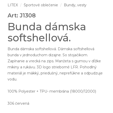
LITEX
Športové oblečenie
Bundy, vesty
Art: J1308
Bunda dámska
softshellová.
Bunda dámska softshellová. Dámska softshellová
bunda v jednoduchom dizajne. So stojačikom.
Zapínanie a vrecká na zips. Manžeta s gumou v dĺžke
mikiny a rukávu. 3D logo strieborné LFR. Pohodlný
materiál je mäkký, priedušný, neprefúkne a odpudzuje
vodu.
100% Polyester + TPU- membrána (18000/12000)
306 červená