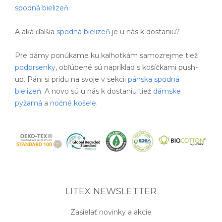
spodná bielizeň
.
A aká ďalšia
spodná bielizeň
je u nás k dostaniu?
Pre dámy ponúkame ku kalhotkám samozrejme tiež
podprsenky
, obľúbené sú napríklad s košíčkami push-
up. Páni si prídu na svoje v sekcii
pánska spodná
bielizeň
. A novo sú u nás k dostaniu tiež
dámske
pyžamá
a
nočné košele
.
LITEX NEWSLETTER
Zasielať novinky a akcie