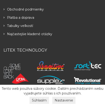
Obchodné podmienky
Platba a doprava
Tabulky veľkostí
Najčastejšie kladené otázky
LITEX TECHNOLOGY
Tento web používa súbory cookie. Ďalším prechádzaním webu
vyjadrujete súhlas s ich používaním.
Súhlasím
Nastavenie
Copyright
2026
LITEX
. All Rights Reserved.