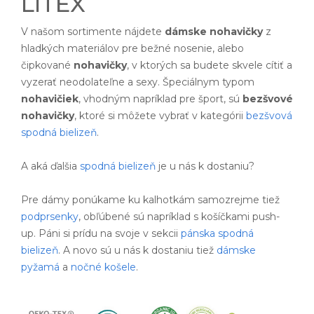
LITEX
V našom sortimente nájdete
dámske nohavičky
z
hladkých materiálov pre bežné nosenie, alebo
čipkované
nohavičky
, v ktorých sa budete skvele cítiť a
vyzerať neodolateľne a sexy. Špeciálnym typom
nohavičiek
, vhodným napríklad pre šport, sú
bezšvové
nohavičky
, ktoré si môžete vybrať v kategórii
bezšvová
spodná bielizeň
.
A aká ďalšia
spodná bielizeň
je u nás k dostaniu?
Pre dámy ponúkame ku kalhotkám samozrejme tiež
podprsenky
, obľúbené sú napríklad s košíčkami push-
up. Páni si prídu na svoje v sekcii
pánska spodná
bielizeň
. A novo sú u nás k dostaniu tiež
dámske
pyžamá
a
nočné košele
.