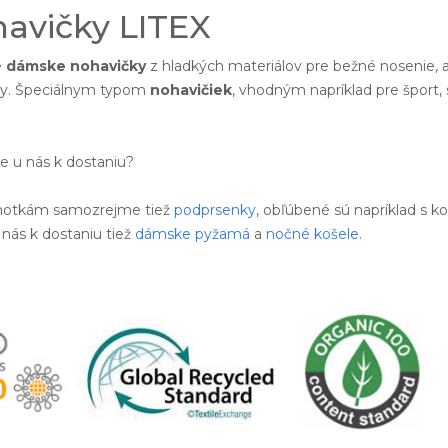
avičky LITEX
e
dámske nohavičky
z hladkých materiálov pre bežné nosenie,
exy. Špeciálnym typom
nohavičiek
, vhodným napríklad pre šport,
je u nás k dostaniu?
hotkám samozrejme tiež
podprsenky
, obľúbené sú napríklad s ko
 nás k dostaniu tiež
dámske pyžamá
a
nočné košele
.