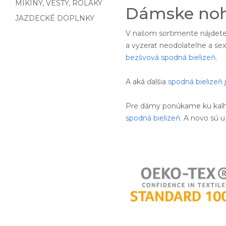
MIKINY, VESTY, ROLÁKY
Dámske noh
JAZDECKÉ DOPLNKY
V našom sortimente nájdet
a vyzerať neodolateľne a s
bezšvová spodná bielizeň
.
A aká ďalšia
spodná bielizeň
Pre dámy ponúkame ku kal
spodná bielizeň
. A novo sú u