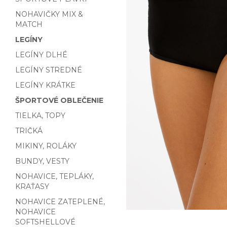
NOHAVIČKY MIX &
MATCH
LEGÍNY
LEGÍNY DLHÉ
LEGÍNY STREDNÉ
LEGÍNY KRÁTKE
ŠPORTOVÉ OBLEČENIE
TIELKA, TOPY
TRIČKÁ
MIKINY, ROLÁKY
BUNDY, VESTY
NOHAVICE, TEPLÁKY,
KRAŤASY
NOHAVICE ZATEPLENÉ,
NOHAVICE
SOFTSHELLOVÉ