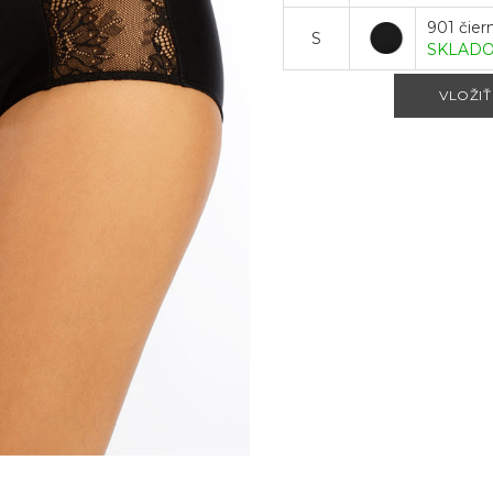
901 čier
S
SKLAD