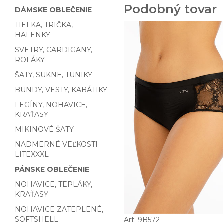
Podobný tovar
DÁMSKE OBLEČENIE
TIELKA, TRIČKA,
HALENKY
SVETRY, CARDIGANY,
ROLÁKY
ŠATY, SUKNE, TUNIKY
BUNDY, VESTY, KABÁTIKY
LEGÍNY, NOHAVICE,
KRAŤASY
MIKINOVÉ ŠATY
NADMERNÉ VEĽKOSTI
LITEXXXL
PÁNSKE OBLEČENIE
NOHAVICE, TEPLÁKY,
KRAŤASY
NOHAVICE ZATEPLENÉ,
SOFTSHELL
Art: 9B572