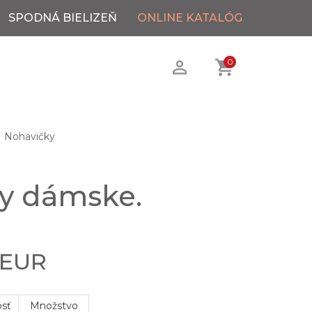
SPODNÁ BIELIZEŇ
ONLINE KATALÓG
0
Nohavičky
y dámske.
 EUR
osť
Množstvo