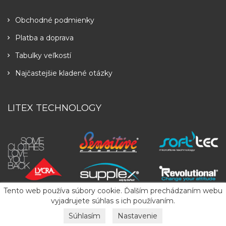
Obchodné podmienky
Platba a doprava
Tabulky veľkostí
Najčastejšie kladené otázky
LITEX TECHNOLOGY
Tento web používa súbory cookie. Ďalším prechádzaním webu
vyjadrujete súhlas s ich používaním.
Súhlasím
Nastavenie
Copyright
2026
LITEX
. All Rights Reserved.