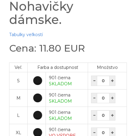
Nohavičky
dámske.
Tabulky veľkostí
Cena: 11.80 EUR
Veľ.
Farba a dostupnosť
Množstvo
901 čierna
S
SKLADOM
901 čierna
M
SKLADOM
901 čierna
L
SKLADOM
901 čierna
XL
VO VÝROBE