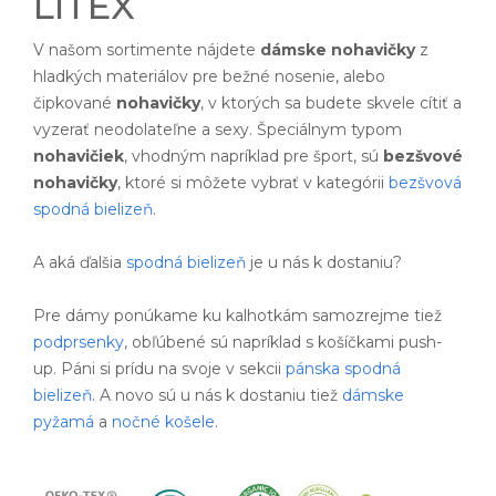
LITEX
V našom sortimente nájdete
dámske nohavičky
z
hladkých materiálov pre bežné nosenie, alebo
čipkované
nohavičky
, v ktorých sa budete skvele cítiť a
vyzerať neodolateľne a sexy. Špeciálnym typom
nohavičiek
, vhodným napríklad pre šport, sú
bezšvové
nohavičky
, ktoré si môžete vybrať v kategórii
bezšvová
spodná bielizeň
.
A aká ďalšia
spodná bielizeň
je u nás k dostaniu?
Pre dámy ponúkame ku kalhotkám samozrejme tiež
podprsenky
, obľúbené sú napríklad s košíčkami push-
up. Páni si prídu na svoje v sekcii
pánska spodná
bielizeň
. A novo sú u nás k dostaniu tiež
dámske
pyžamá
a
nočné košele
.