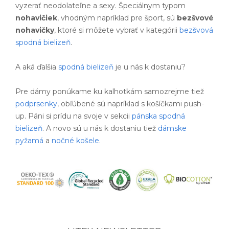
vyzerať neodolateľne a sexy. Špeciálnym typom
nohavičiek
, vhodným napríklad pre šport, sú
bezšvové
nohavičky
, ktoré si môžete vybrať v kategórii
bezšvová
spodná bielizeň
.
A aká ďalšia
spodná bielizeň
je u nás k dostaniu?
Pre dámy ponúkame ku kalhotkám samozrejme tiež
podprsenky
, obľúbené sú napríklad s košíčkami push-
up. Páni si prídu na svoje v sekcii
pánska spodná
bielizeň
. A novo sú u nás k dostaniu tiež
dámske
pyžamá
a
nočné košele
.