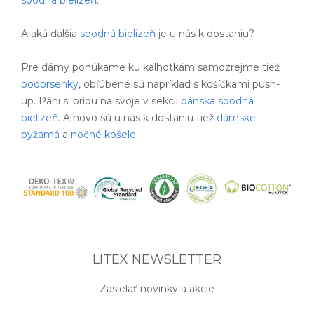
A aká ďalšia
spodná bielizeň
je u nás k dostaniu?
Pre dámy ponúkame ku kalhotkám samozrejme tiež
podprsenky
, obľúbené sú napríklad s košíčkami push-
up. Páni si prídu na svoje v sekcii
pánska spodná
bielizeň
. A novo sú u nás k dostaniu tiež
dámske
pyžamá
a
nočné košele
.
LITEX NEWSLETTER
Zasielať novinky a akcie