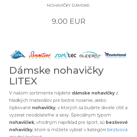
NOHAVIČKY DÁMSKE.
9.00 EUR
Dámske nohavičky
LITEX
V našom sortimente nájdete
dámske nohavičky
z
hladkých materiálov pre bežné nosenie, alebo
čipkované
nohavičky
, v ktorých sa budete skvele cítiť a
vyzerať neodolateľne a sexy. Špeciálnym typom
nohavičiek
, vhodným napríklad pre šport, sú
bezšvové
nohavičky
, ktoré si môžete vybrať v kategórii
bezšvová
spodná bielizeň
.