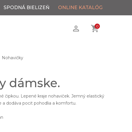
SPODNÁ BIELIZEŇ
ONLINE KATALÓG
0
Nohavičky
y dámske.
 čipkou. Lepené kraje nohaviček. Jemný elastický
ele a dodáva pocit pohodlia a komfortu.
an