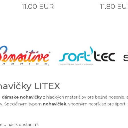
11.00 EUR
11.80 E
avičky LITEX
e
dámske nohavičky
z hladkých materiálov pre bežné nosenie,
exy. Špeciálnym typom
nohavičiek
, vhodným napríklad pre šport,
je u nás k dostaniu?