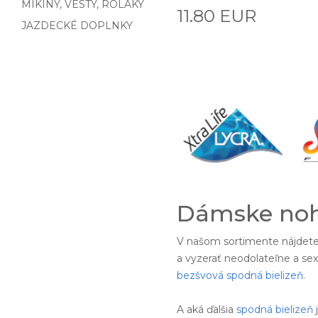
MIKINY, VESTY, ROLÁKY
11.80 EUR
JAZDECKÉ DOPLNKY
Dámske noh
V našom sortimente nájdet
a vyzerať neodolateľne a s
bezšvová spodná bielizeň
.
A aká ďalšia
spodná bielizeň