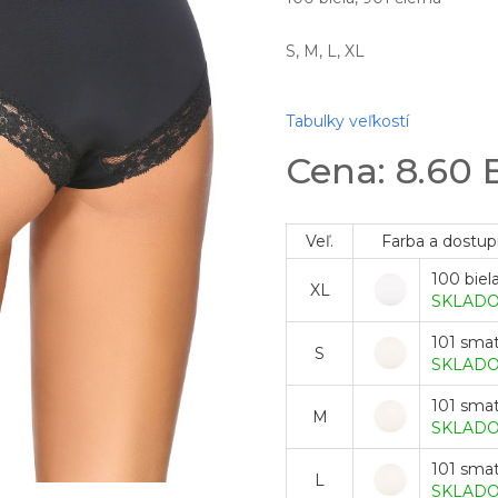
S, M, L, XL
Tabulky veľkostí
Cena: 8.60
Veľ.
Farba a dostup
100 biel
XL
SKLAD
101 sma
S
SKLAD
101 sma
M
SKLAD
101 sma
L
SKLAD