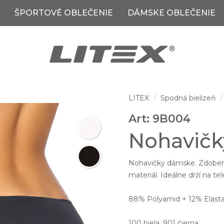
ŠPORTOVÉ OBLEČENIE
DÁMSKE OBLEČENIE
LITEX
Spodná bielizeň
Art: 9B004
Nohavičk
Nohavičky dámske. Zdobené
materiál. Ideálne drží na t
88% Polyamid + 12% Elast
100 biela, 901 čierna