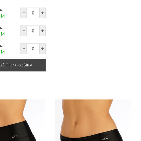
na
OM
na
OM
na
OM