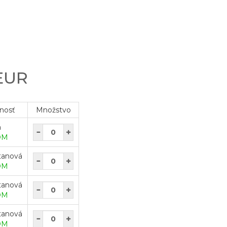
 EUR
nosť
Množstvo
a
OM
tanová
OM
tanová
OM
tanová
OM