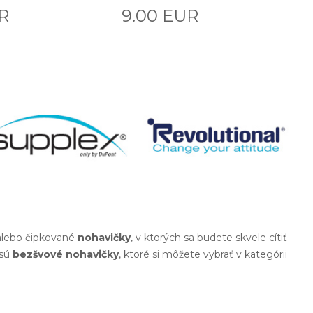
UR
9.00 EUR
 alebo čipkované
nohavičky
, v ktorých sa budete skvele cítiť
 sú
bezšvové nohavičky
, ktoré si môžete vybrať v kategórii