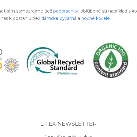
hotkám samozrejme tiež
podprsenky
, obľúbené sú napríklad s ko
 nás k dostaniu tiež
dámske pyžamá
a
nočné košele
.
LITEX NEWSLETTER
Zasielať novinky a akcie