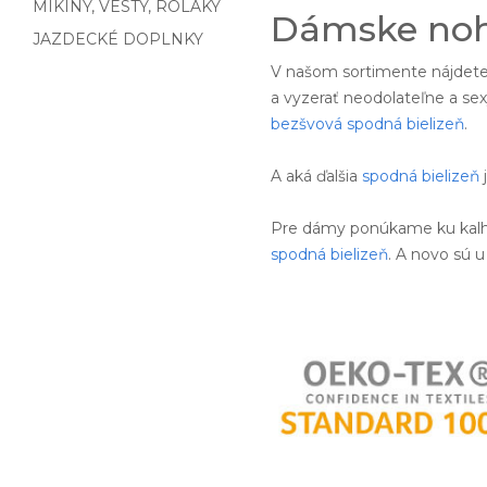
MIKINY, VESTY, ROLÁKY
Dámske noh
JAZDECKÉ DOPLNKY
V našom sortimente nájdet
a vyzerať neodolateľne a s
bezšvová spodná bielizeň
.
A aká ďalšia
spodná bielizeň
Pre dámy ponúkame ku kal
spodná bielizeň
. A novo sú u