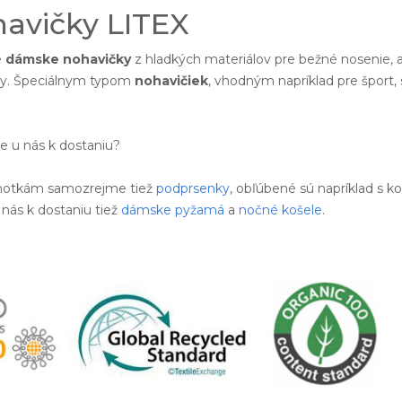
avičky LITEX
e
dámske nohavičky
z hladkých materiálov pre bežné nosenie,
exy. Špeciálnym typom
nohavičiek
, vhodným napríklad pre šport,
je u nás k dostaniu?
hotkám samozrejme tiež
podprsenky
, obľúbené sú napríklad s ko
 nás k dostaniu tiež
dámske pyžamá
a
nočné košele
.