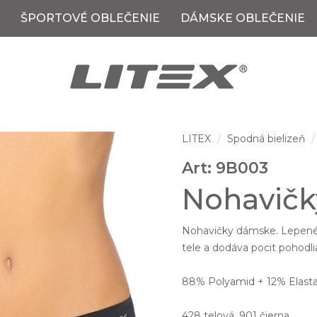
ŠPORTOVÉ OBLEČENIE
DÁMSKE OBLEČENIE
LITEX
Spodná bielizeň
Art: 9B003
Nohavičk
Nohavičky dámske. Lepené k
tele a dodáva pocit pohodli
88% Polyamid + 12% Elast
428 telová, 901 čierna