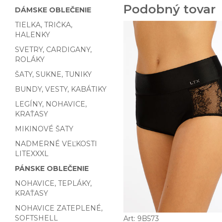
Podobný tovar
DÁMSKE OBLEČENIE
TIELKA, TRIČKA,
HALENKY
SVETRY, CARDIGANY,
ROLÁKY
ŠATY, SUKNE, TUNIKY
BUNDY, VESTY, KABÁTIKY
LEGÍNY, NOHAVICE,
KRAŤASY
MIKINOVÉ ŠATY
NADMERNÉ VEĽKOSTI
LITEXXXL
PÁNSKE OBLEČENIE
NOHAVICE, TEPLÁKY,
KRAŤASY
NOHAVICE ZATEPLENÉ,
SOFTSHELL
Art: 9B573