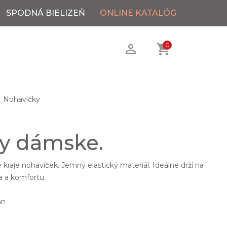
SPODNÁ BIELIZEŇ
ONLINE KATALÓG
0
Nohavičky
y dámske.
raje nohaviček. Jemný elastický materiál. Ideálne drží na
a a komfortu.
an