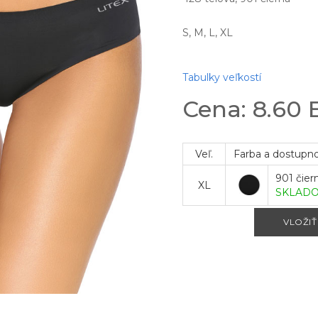
S, M, L, XL
Tabulky veľkostí
Cena: 8.60
Veľ.
Farba a dostupn
901 čier
XL
SKLAD