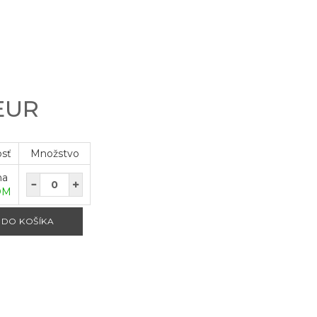
 EUR
osť
Množstvo
na
OM