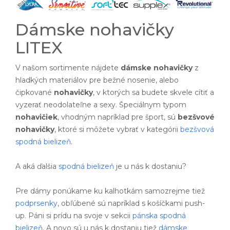
Dámske nohavičky
LITEX
V našom sortimente nájdete
dámske nohavičky
z
hladkých materiálov pre bežné nosenie, alebo
čipkované
nohavičky
, v ktorých sa budete skvele cítiť a
vyzerať neodolateľne a sexy. Špeciálnym typom
nohavičiek
, vhodným napríklad pre šport, sú
bezšvové
nohavičky
, ktoré si môžete vybrať v kategórii
bezšvová
spodná bielizeň
.
A aká ďalšia
spodná bielizeň
je u nás k dostaniu?
Pre dámy ponúkame ku kalhotkám samozrejme tiež
podprsenky
, obľúbené sú napríklad s košíčkami push-
up. Páni si prídu na svoje v sekcii
pánska spodná
bielizeň
. A novo sú u nás k dostaniu tiež
dámske