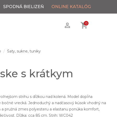
SPODNÁ BIELIZEŇ
ONLINE KATALÓG
0
e
Šaty, sukne, tuniky
ske s krátkym
.
oľnejšom strihu s dĺžkou nad kolená. Model dopĺňa
cké bočné vrecká. Jednoduchý a nadčasový kúsok vhodný na
 a pružná zmes polyesteru a elastanu ponúka komfort,
krčivosť. Dĺžka: cca 85 cm. Strih: WC042