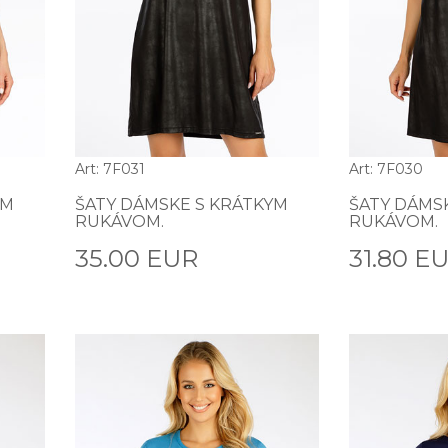
Art: 7F031
Art: 7F030
YM
ŠATY DÁMSKE S KRÁTKYM
ŠATY DÁMS
RUKÁVOM.
RUKÁVOM.
35.00 EUR
31.80 E