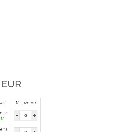
n
0 EUR
osť
Množstvo
vená
OM
vená