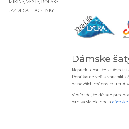
MIKINY, VESTY, ROLÁKY
JAZDECKÉ DOPLNKY
Dámske šaty
Napriek tomu, že sa špecial
Ponúkame veľkú variabilitu č
najnovších módnych trendov.
V prípade, že dávate predno
nim sa skvele hodia
dámske 