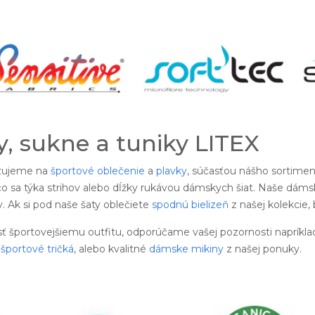
, sukne a tuniky LITEX
izujeme na
športové oblečenie
a
plavky
, súčasťou nášho sortimen
o sa týka strihov alebo dĺžky rukávou dámskych šiat. Naše dámsk
 Ak si pod naše šaty oblečiete
spodnú bielizeň
z našej kolekcie,
sť športovejšiemu outfitu, odporúčame vašej pozornosti napríkla
športové tričká
, alebo kvalitné
dámske mikiny
z našej ponuky.