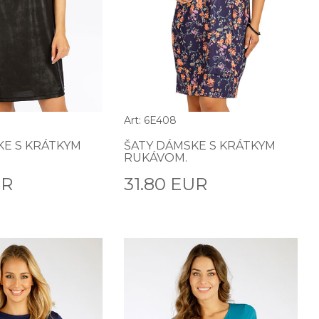
Art: 6E408
KE S KRÁTKYM
ŠATY DÁMSKE S KRÁTKYM
RUKÁVOM.
UR
31.80 EUR