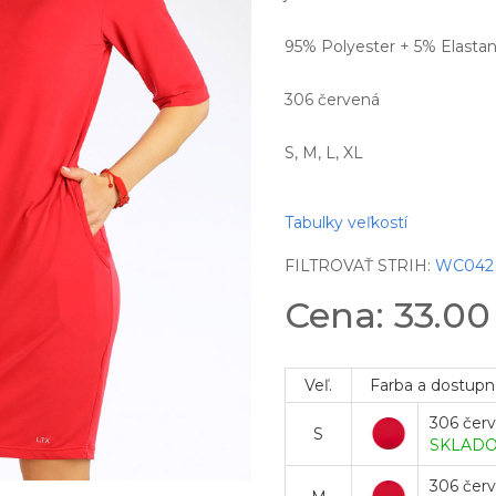
95% Polyester + 5% Elasta
306 červená
S, M, L, XL
Tabulky veľkostí
FILTROVAŤ STRIH:
WC042
Cena: 33.0
Veľ.
Farba a dostupn
306 čer
S
SKLAD
306 čer