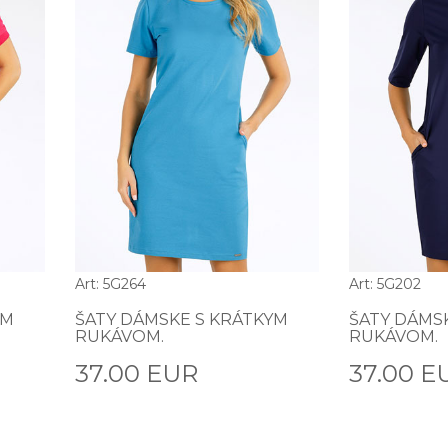
Art: 5G264
Art: 5G202
YM
ŠATY DÁMSKE S KRÁTKYM
ŠATY DÁMS
RUKÁVOM.
RUKÁVOM.
37.00 EUR
37.00 E