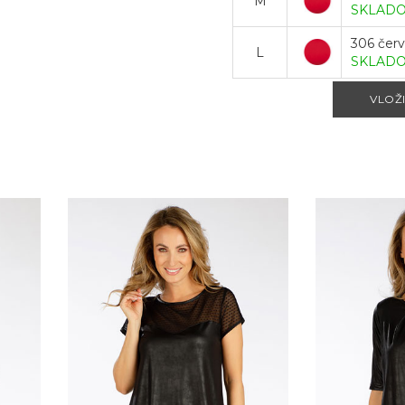
M
SKLAD
306 čer
L
SKLAD