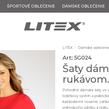
ŠPORTOVÉ OBLEČENIE
DÁMSKE OBLEČENIE
LITEX
Dámske oblečeni
Art: 5G024
Šaty dám
rukávom
Pohodlné dámske šaty vo v
lodičkový výstrih a prakti
každodenné nosenie. Ľahká
jednoduchú údržbu a nízku 