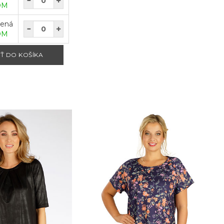
OM
vená
OM