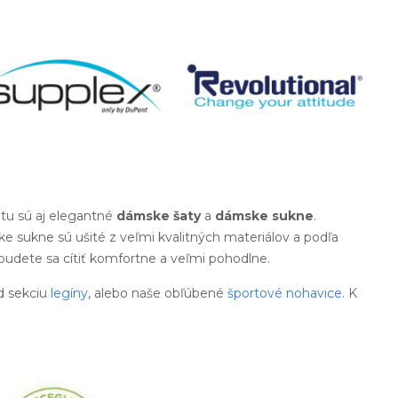
tu sú aj elegantné
dámske šaty
a
dámske sukne
.
e sukne sú ušité z veľmi kvalitných materiálov a podľa
 budete sa cítiť komfortne a veľmi pohodlne.
d sekciu
legíny
, alebo naše obľúbené
športové nohavice
. K