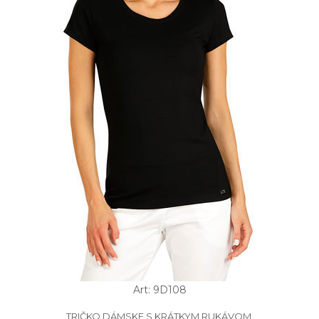
Art: 9D108
TRIČKO DÁMSKE S KRÁTKYM RUKÁVOM.