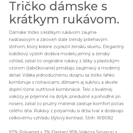
Tričko dámske s
krátkym rukávom.
Dámske tričko s krátkym rukávom zaujme
nadčasovým a zároveň stále trendy priliehavým
strihom, ktorý krásne zvýrazní ženskú siluetu. Elegantný
lodičkový výstrih dodáva modelu jemný a ženský
vzhľad, zatiaľ čo originálne rukávy z látky s plastickým
vzorom (žabičkovanie) prinášajú zaujímavý a moderný
detail. Vďaka jednoduchému dizajnu sa tričko ľahko
kombinuje s nohavicami, džínsami aj sukňou a skvele
doplní rôzne outfitové kombinácie. Telo z kvalitnej
viskózy je príjemné na dotyk, priedušné a pohodlné pri
nosení, zatiaľ čo pružný materiál zaisťuje komfort počas
celého dňa. Rukávy z polyamidu si držia tvar a dodávajú
celkovému vzhľadu štýlový kontrast. Strih: WB082
97% Polyamid + 3% Elastan/ 95% Viskóza Sirospun +