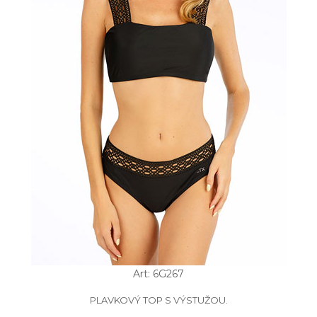
Art: 6G267
PLAVKOVÝ TOP S VÝSTUŽOU.