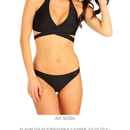
Art: 50554
PLAVKOVÁ PODPRSENKA S VYBER. VÝSTUŽOU.