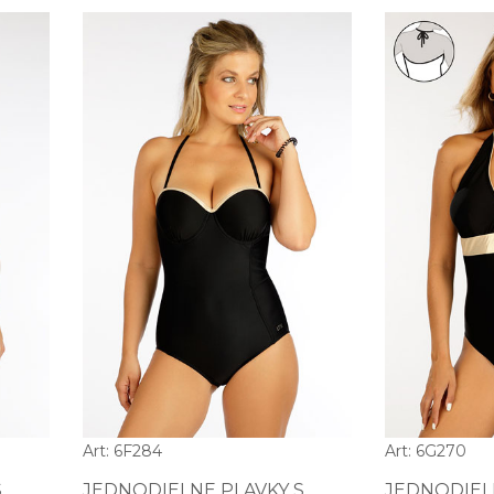
Art: 6F284
Art: 6G270
S
JEDNODIELNE PLAVKY S
JEDNODIEL