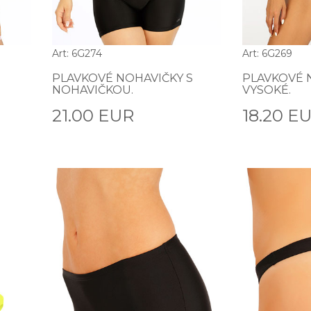
Art: 6G274
Art: 6G269
PLAVKOVÉ NOHAVIČKY S
PLAVKOVÉ 
NOHAVIČKOU.
VYSOKÉ.
21.00 EUR
18.20 E