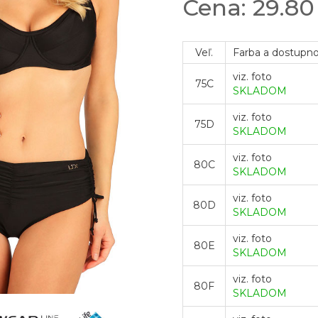
Cena: 29.8
Veľ.
Farba a dostupn
viz. foto
75C
SKLADOM
viz. foto
75D
SKLADOM
viz. foto
80C
SKLADOM
viz. foto
80D
SKLADOM
viz. foto
80E
SKLADOM
viz. foto
80F
SKLADOM