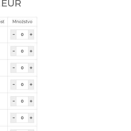
0 EUR
osť
Množstvo