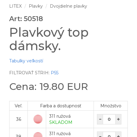
LITEX
Plavky
Dvojdielne plavky
Art: 50518
Plavkový top
dámsky.
Tabulky veľkostí
FILTROVAŤ STRIH:
P55
Cena: 19.80 EUR
Veľ.
Farba a dostupnosť
Množstvo
311 ružová
36
SKLADOM
311 ružová
38