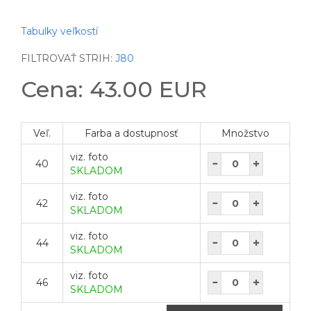
Tabulky veľkostí
FILTROVAŤ STRIH:
J80
Cena: 43.00 EUR
Veľ.
Farba a dostupnosť
Množstvo
viz. foto
40
SKLADOM
viz. foto
42
SKLADOM
viz. foto
44
SKLADOM
viz. foto
46
SKLADOM