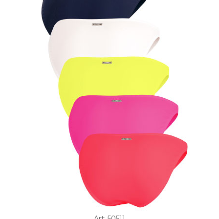
Art: 50511