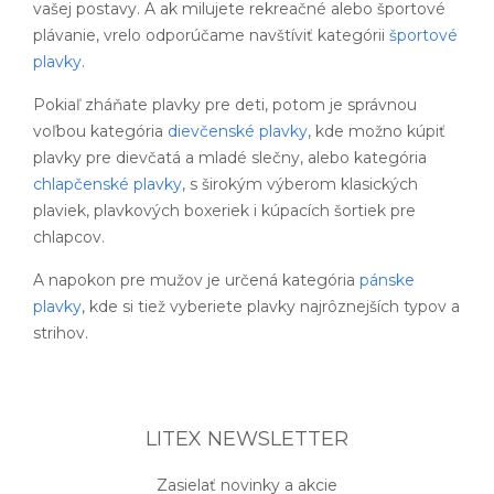
vašej postavy. A ak milujete rekreačné alebo športové
plávanie, vrelo odporúčame navštíviť kategórii
športové
plavky
.
Pokiaľ zháňate plavky pre deti, potom je správnou
voľbou kategória
dievčenské plavky
, kde možno kúpiť
plavky pre dievčatá a mladé slečny, alebo kategória
chlapčenské plavky
, s širokým výberom klasických
plaviek, plavkových boxeriek i kúpacích šortiek pre
chlapcov.
A napokon pre mužov je určená kategória
pánske
plavky
, kde si tiež vyberiete plavky najrôznejších typov a
strihov.
LITEX NEWSLETTER
Zasielať novinky a akcie