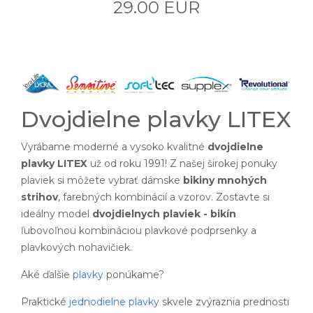
29.00 EUR
Dvojdielne plavky LITEX
Vyrábame moderné a vysoko kvalitné
dvojdielne
plavky LITEX
už od roku 1991! Z našej širokej ponuky
plaviek si môžete vybrať dámske
bikiny mnohých
strihov
, farebných kombinácií a vzorov. Zostavte si
ideálny model
dvojdielnych plaviek - bikín
ľubovoľnou kombináciou plavkové podprsenky a
plavkových nohavičiek.
Aké ďalšie
plavky
ponúkame?
Praktické
jednodielne plavky
skvele zvýraznia prednosti