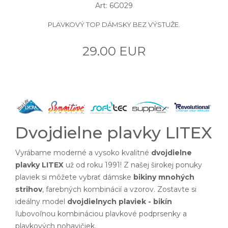
Art: 6G029
PLAVKOVÝ TOP DÁMSKY BEZ VÝSTUŽE.
29.00 EUR
Dvojdielne plavky LITEX
Vyrábame moderné a vysoko kvalitné
dvojdielne
plavky LITEX
už od roku 1991! Z našej širokej ponuky
plaviek si môžete vybrať dámske
bikiny mnohých
strihov
, farebných kombinácií a vzorov. Zostavte si
ideálny model
dvojdielnych plaviek - bikín
ľubovoľnou kombináciou plavkové podprsenky a
plavkových nohavičiek.