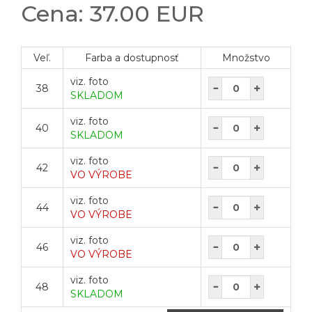
Cena: 37.00 EUR
Veľ.
Farba a dostupnosť
Množstvo
viz. foto
38
SKLADOM
viz. foto
40
SKLADOM
viz. foto
42
VO VÝROBE
viz. foto
44
VO VÝROBE
viz. foto
46
VO VÝROBE
viz. foto
48
SKLADOM