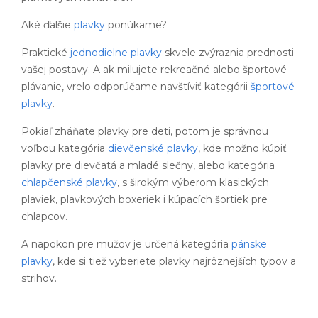
Aké ďalšie
plavky
ponúkame?
Praktické
jednodielne plavky
skvele zvýraznia prednosti
vašej postavy. A ak milujete rekreačné alebo športové
plávanie, vrelo odporúčame navštíviť kategórii
športové
plavky
.
Pokiaľ zháňate plavky pre deti, potom je správnou
voľbou kategória
dievčenské plavky
, kde možno kúpiť
plavky pre dievčatá a mladé slečny, alebo kategória
chlapčenské plavky
, s širokým výberom klasických
plaviek, plavkových boxeriek i kúpacích šortiek pre
chlapcov.
A napokon pre mužov je určená kategória
pánske
plavky
, kde si tiež vyberiete plavky najrôznejších typov a
strihov.