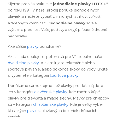
Šijeme pre vás praktické
jednodielne plavky LITEX
už
od roku 1991! V našej širokej ponúke jednodielnych
plaviek si môžete vybrať z mnohých strihov,
veľkostí
a
farebných kombinácií.
Jednodielne plavky
skvele
zvýraznia prednosti Vašej postavy a skryjú prípadné drobné
nedostatky.
Aké ďalšie
plavky
ponúkame?
Ak sa rada opaľujete, potom sú pre Vás ideálne naše
dvojdielne plavky
. A ak milujete rekreačné alebo
športové plávanie, alebo dokonca skoky do vody, určite
si vyberiete v kategórii
športové plavky
.
Ponúkame samozrejme tiež plavky pre deti, nájdete
ich v kategórii
dievčenské plavky
, kde možno kúpiť
plavky pre dievčatá a mladé slečny. Plavky pre chlapcov
sú v kategórii
chlapčenské plavky
, kde je veľký výber
klasických
plaviek
, plavkových boxeriek i kúpacích